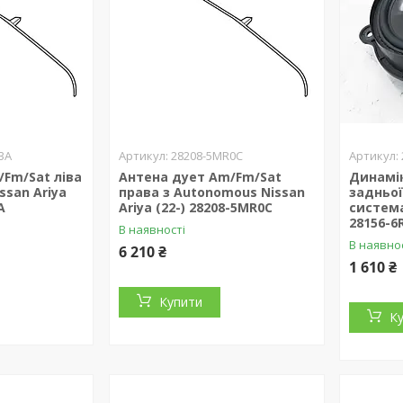
3A
28208-5MR0C
Fm/Sat ліва
Антена дует Am/Fm/Sat
Динамік
ssan Ariya
права з Autonomous Nissan
задньої
A
Ariya (22-) 28208-5MR0C
система
28156-6
В наявності
В наявно
6 210 ₴
1 610 ₴
Купити
К