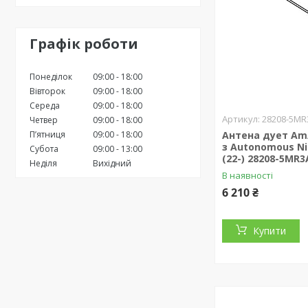
Графік роботи
Понеділок
09:00
18:00
Вівторок
09:00
18:00
Середа
09:00
18:00
28208-5MR
Четвер
09:00
18:00
Антена дует Am/
Пʼятниця
09:00
18:00
з Autonomous Ni
Субота
09:00
13:00
(22-) 28208-5MR3
Неділя
Вихідний
В наявності
6 210 ₴
Купити