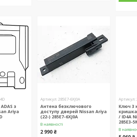
P4D
285E7-6XJ0A
 ADAS з
Антена безключового
Ключ 3 
an Ariya
доступу дверей Nissan Ariya
кришка
4D
(22-) 285E7-6XJ0A
/ ID4A N
285E3-5
В наявності
В наявно
2 990 ₴
5 060 ₴