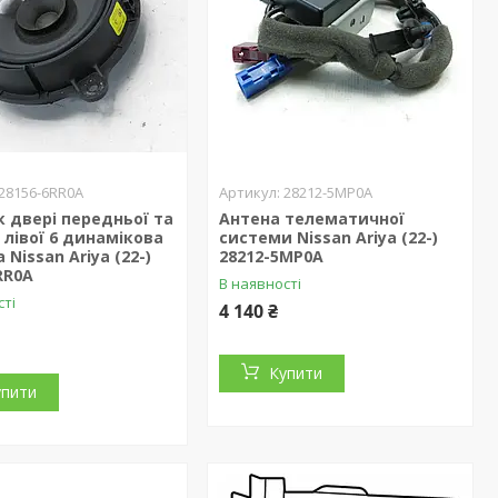
28156-6RR0A
28212-5MP0A
 двері передньої та
Антена телематичної
 лівої 6 динамікова
системи Nissan Ariya (22-)
 Nissan Ariya (22-)
28212-5MP0A
RR0A
В наявності
сті
4 140 ₴
Купити
упити