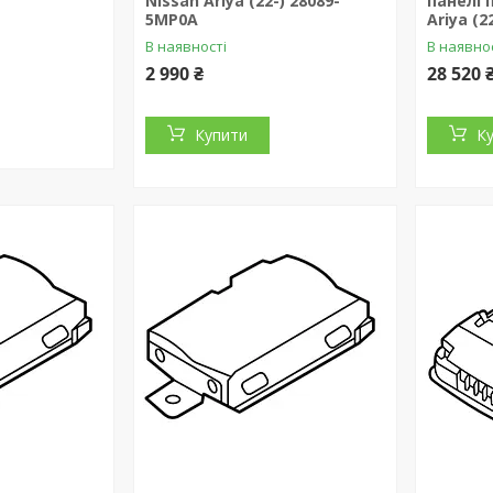
Nissan Ariya (22-) 28089-
панелі 
5MP0A
Ariya (2
В наявності
В наявно
2 990 ₴
28 520 
Купити
К