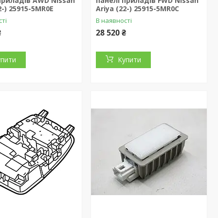
приладів AWD Nissan
панелі приладів FWD Nissan
2-) 25915-5MR0E
Ariya (22-) 25915-5MR0C
сті
В наявності
₴
28 520 ₴
упити
Купити