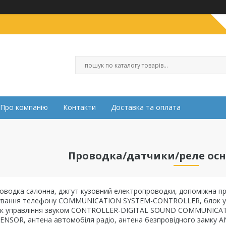
Про компанію
Контакти
Доставка та оплата
Проводка/датчики/реле осн
оводка салонна, джгут кузовний електропроводки, допоміжна п
ування телефону COMMUNICATION SYSTEM-CONTROLLER, блок упра
ок управління звуком CONTROLLER-DIGITAL SOUND COMMUNICATI
NSOR, антена автомобіля радіо, антена безпровідного замку