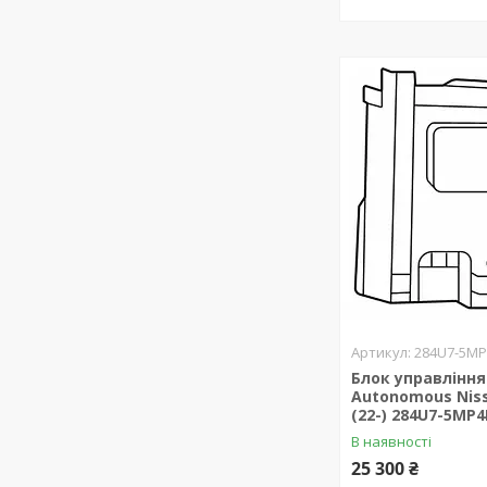
284U7-5M
Блок управління
Autonomous Niss
(22-) 284U7-5MP
В наявності
25 300 ₴