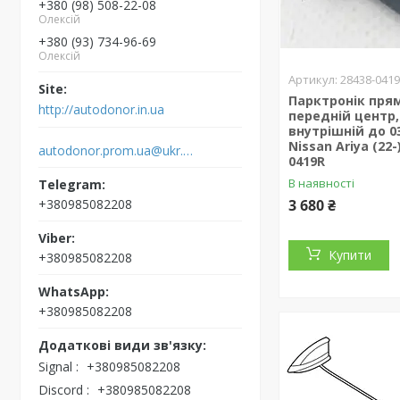
+380 (98) 508-22-08
Олексій
+380 (93) 734-96-69
Олексій
28438-041
Парктронік пря
http://autodonor.in.ua
передній центр,
внутрішній до 0
Nissan Ariya (22-
autodonor.prom.ua@ukr.net
0419R
В наявності
3 680 ₴
+380985082208
Купити
+380985082208
+380985082208
Signal
+380985082208
Discord
+380985082208