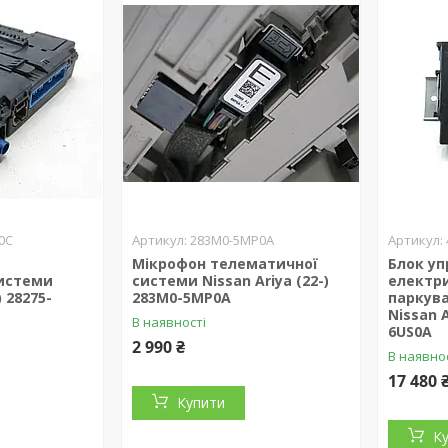
0C
283M0-5MP0A
Мікрофон телематичної
Блок уп
истеми
системи Nissan Ariya (22-)
електр
) 28275-
283M0-5MP0A
паркув
Nissan A
В наявності
6US0A
2 990 ₴
В наявно
17 480 
Купити
К