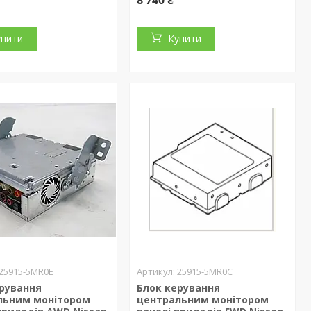
упити
Купити
25915-5MR0E
25915-5MR0C
ерування
Блок керування
льним монітором
центральним монітором