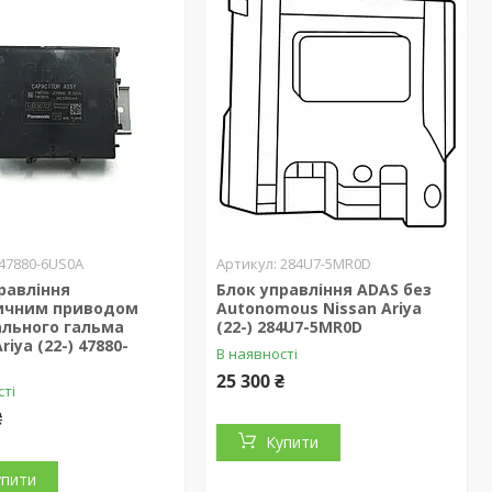
47880-6US0A
284U7-5MR0D
равління
Блок управління ADAS без
ичним приводом
Autonomous Nissan Ariya
ального гальма
(22-) 284U7-5MR0D
riya (22-) 47880-
В наявності
25 300 ₴
сті
₴
Купити
упити