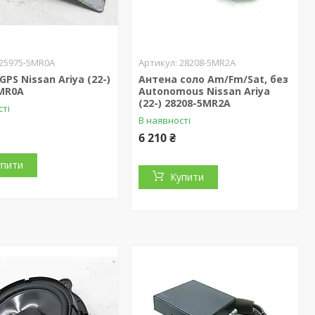
25975-5MR0A
28208-5MR2A
GPS Nissan Ariya (22-)
Антена соло Am/Fm/Sat, без
5MR0A
Autonomous Nissan Ariya
(22-) 28208-5MR2A
сті
В наявності
6 210 ₴
упити
Купити