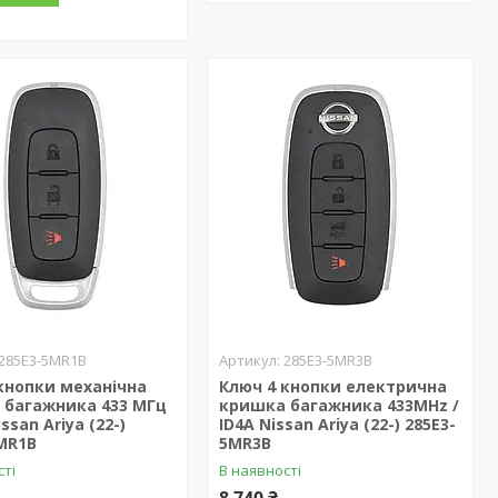
285E3-5MR1B
285E3-5MR3B
кнопки механічна
Ключ 4 кнопки електрична
 багажника 433 МГц
кришка багажника 433MHz /
issan Ariya (22-)
ID4A Nissan Ariya (22-) 285E3-
MR1B
5MR3B
сті
В наявності
8 740 ₴