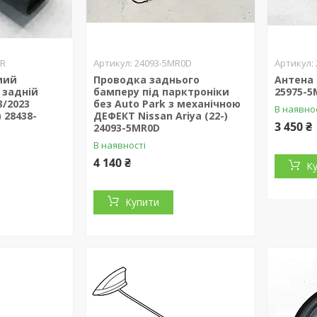
9R
24093-5MR0D
мий
Проводка заднього
Антена 
 задній
бамперу під парктроніки
25975-
3/2023
без Auto Park з механічною
В наявно
) 28438-
ДЕФЕКТ Nissan Ariya (22-)
3 450 ₴
24093-5MR0D
В наявності
4 140 ₴
К
Купити