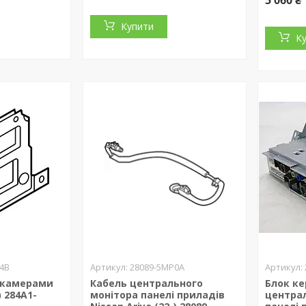
Купити
К
4B
28089-5MP0A
 камерами
Кабель центрального
Блок к
) 284A1-
монітора панелі приладів
центра