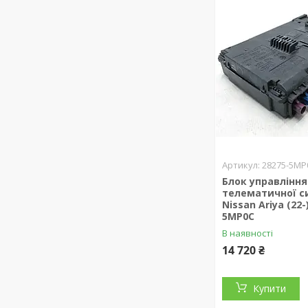
28275-5MP
Блок управління
телематичної с
Nissan Ariya (22-
5MP0C
В наявності
14 720 ₴
Купити