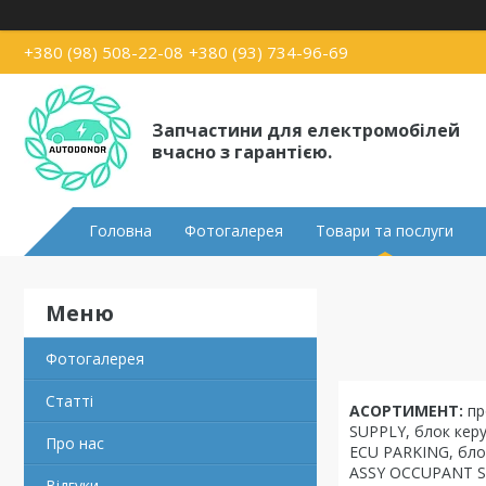
+380 (98) 508-22-08
+380 (93) 734-96-69
Запчастини для електромобілей
вчасно з гарантією.
Головна
Фотогалерея
Товари та послуги
Фотогалерея
Статті
АСОРТИМЕНТ:
пр
SUPPLY, блок кер
Про нас
ECU PARKING, бл
ASSY OCCUPANT SE
Відгуки