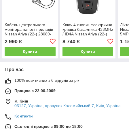
Кабель центрального
Ключ 4 кнопки електрична
Ліхт
монітора панелі приладів
кришка багажника 433MHz
Niss
Nissan Ariya (22-) 28089-
/ ID4A Nissan Ariya (22-)
5MP
5MP0A
285E3-5MR3B
2 990
8 740
1 1
₴
₴
Купити
Купити
Про нас
100% позитивних з 6 відгуків за рік
Працює з 22.06.2009
м. Київ
03127, Україна, провулок Коломийський 7, Київ, Україна
Контакти
Сьогодні працює з 09:00 до 18:00