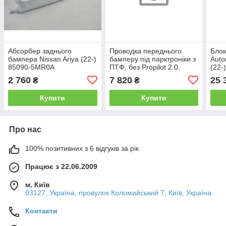
Абсорбер заднього
Проводка переднього
Блок
бампера Nissan Ariya (22-)
бамперу під парктроніки з
Auto
85090-5MR0A
ПТФ, без Propilot 2.0.
(22-
Nissan Ariya (22-) 24033-
2 760
7 820
25 
₴
₴
5MT0A
Купити
Купити
Про нас
100% позитивних з 6 відгуків за рік
Працює з 22.06.2009
м. Київ
03127, Україна, провулок Коломийський 7, Київ, Україна
Контакти