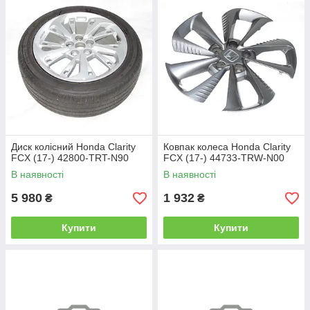
Диск колісний, покришка (гума), болт колісний, шпилька,
емблема Honda, датчик тиску в шинах.
Диск колісний Honda Clarity
Ковпак колеса Honda Clarity
FCX (17-) 42800-TRT-N90
FCX (17-) 44733-TRW-N00
В наявності
В наявності
5 980
1 932
₴
₴
Купити
Купити