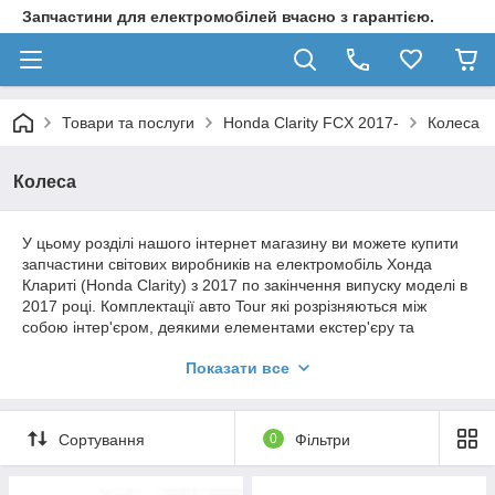
Запчастини для електромобілей вчасно з гарантією.
Товари та послуги
Honda Clarity FCX 2017-
Колеса
Колеса
У цьому розділі нашого інтернет магазину ви можете купити
запчастини світових виробників на електромобіль Хонда
Клариті (Honda Clarity) з 2017 по закінчення випуску моделі в
2017 році. Комплектації авто Tour які розрізняються між
собою інтер'єром, деякими елементами екстер'єру та
наповненням додатковими функціями і зручностями.
Показати все
АСОРТИМЕНТ
: шина (покришка), диск (литий, ковані), болт
колісний, компресор колісний, ковпак колісний декоративний,
датчик тиску колеса, комплект для ремонту покришки балон з
Сортування
0
Фільтри
гелем CONTINENTAL.
ВИРОБНИКИ
: Honda