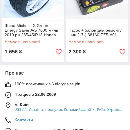
Шина Michelin X Green
Energy Saver A/S 7000 миль
Насос + балон для ремонту
2019 рік 235/45/R18 Honda
шин (17-) 38160-TZ5-A01
FCX Clarity (17-) 42751-MIC-
Немає в наявності
Немає в наявності
158
1 656
2 300
₴
₴
Про нас
100% позитивних з 6 відгуків за рік
Працює з 22.06.2009
м. Київ
03127, Україна, провулок Коломийський 7, Київ, Україна
Контакти