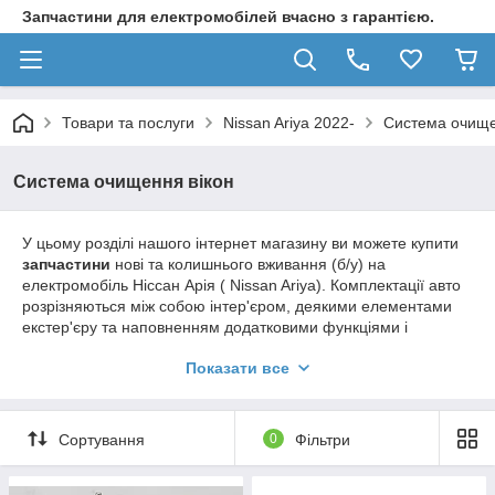
Запчастини для електромобілей вчасно з гарантією.
Товари та послуги
Nissan Ariya 2022-
Система очище
Система очищення вікон
У цьому розділі нашого інтернет магазину ви можете купити
запчастини
нові та колишнього вживання (б/у) на
електромобіль
Ніссан Арія ( Nissan Ariya). Комплектації авто
розрізняються між собою інтер'єром, деякими елементами
екстер'єру та наповненням додатковими функціями і
зручностями.
Показати все
Асортимент
: склоочисник, мотор двірників, щітки
склоочисника, водяний насос омивача, сопло / форсунка
омивача скла, важіль склоочисника, тяги приводу
Сортування
0
Фільтри
склоочисника, гумка склоочисника, бачок омивача, піддон
двірників залізний, трапеція очисника/двірників, шланг
омивача, гайки, болти, кліпси, пістони та різноманітний