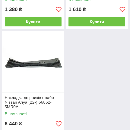
1 380
1 610
₴
₴
Купити
Купити
Накладка дпірників / жабо
Nissan Ariya (22-) 66862-
5MR0A
В наявності
6 440
₴