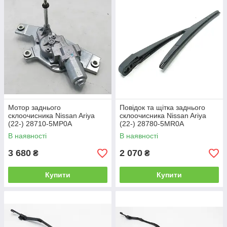
кріплення.
Виробники
: Febi, Meyle, Bosch, Chempion, Denso, Valeo,
Nissan.
Мотор заднього
Повідок та щітка заднього
склоочисника Nissan Ariya
склоочисника Nissan Ariya
(22-) 28710-5MP0A
(22-) 28780-5MR0A
В наявності
В наявності
3 680
2 070
₴
₴
Купити
Купити