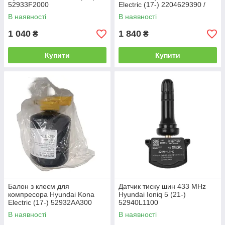
52933F2000
Electric (17-) 2204629390 /
52933AA180
В наявності
В наявності
1 040
1 840
₴
₴
Купити
Купити
Балон з клеєм для
Датчик тиску шин 433 MHz
компресора Hyundai Kona
Hyundai Ioniq 5 (21-)
Electric (17-) 52932AA300
52940L1100
В наявності
В наявності