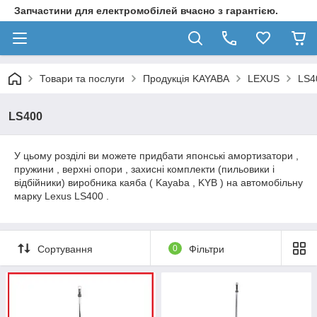
Запчастини для електромобілей вчасно з гарантією.
Товари та послуги
Продукція KAYABA
LEXUS
LS4
LS400
У цьому розділі ви можете придбати японські амортизатори ,
пружини , верхні опори , захисні комплекти (пильовики і
відбійники) виробника каяба ( Kayaba , KYB ) на автомобільну
марку Lexus LS400 .
Сортування
0
Фільтри