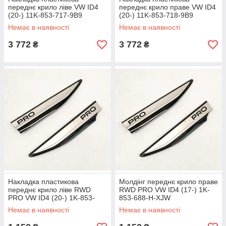
переднє крило ліве VW ID4
переднє крило праве VW ID4
(20-) 11K-853-717-9B9
(20-) 11K-853-718-9B9
Немає в наявності
Немає в наявності
3 772
3 772
₴
₴
Накладка пластикова
Молдінг переднє крило праве
переднє крило ліве RWD
RWD PRO VW ID4 (17-) 1K-
PRO VW ID4 (20-) 1K-853-
853-688-H-XJW
689-H-XJW
Немає в наявності
Немає в наявності