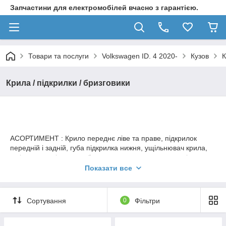
Запчастини для електромобілей вчасно з гарантією.
Товари та послуги
Volkswagen ID. 4 2020-
Кузов
К
Крила / підкрилки / бризговики
АСОРТИМЕНТ : Крило переднє ліве та праве, підкрилок
передній і задній, губа підкрилка нижня, ущільнювач крила,
ущільнювач підкрилка, бризковик комплект, вентиляція
кузова, покажчик повороту а крило, різноманітні кріплення.
Показати все
Сортування
0
Фільтри