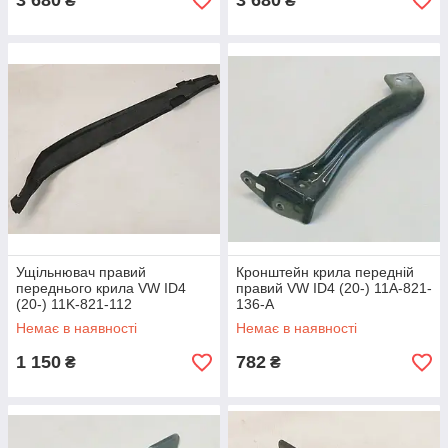
3 680
3 680
₴
₴
Ущільнювач правий
Кронштейн крила передній
переднього крила VW ID4
правий VW ID4 (20-) 11A-821-
(20-) 11K-821-112
136-A
Немає в наявності
Немає в наявності
1 150
782
₴
₴