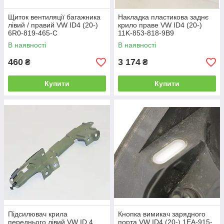
Щиток вентиляції багажника
Накладка пластикова заднє
лівий / правий VW ID4 (20-)
крило праве VW ID4 (20-)
6R0-819-465-C
11K-853-818-9B9
В наявності
В наявності
460
3 174
₴
₴
Купити
Купити
Підсилювач крила
Кнопка вимикач зарядного
переднього лівий VW ID.4
порта VW ID4 (20-) 1EA-915-