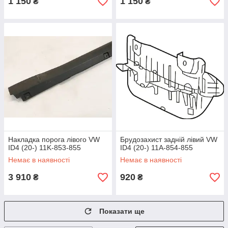
1 150
1 150
₴
₴
Накладка порога лівого VW
Брудозахист задній лівий VW
ID4 (20-) 11K-853-855
ID4 (20-) 11A-854-855
Немає в наявності
Немає в наявності
3 910
920
₴
₴
Показати ще