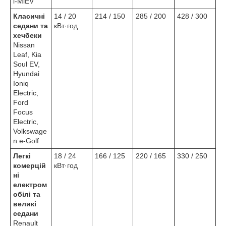
i-MiEV
Класичні
14 / 20
214 / 150
285 / 200
428 / 300
седани та
кВт·год
хечбеки
Nissan
Leaf, Kia
Soul EV,
Hyundai
Ioniq
Electric,
Ford
Focus
Electric,
Volkswage
n e-Golf
Легкі
18 / 24
166 / 125
220 / 165
330 / 250
комерцій
кВт·год
ні
електром
обілі та
великі
седани
Renault