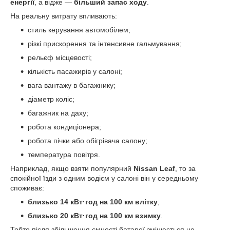
енергії
, а відже —
більший запас ходу
.
На реальну витрату впливають:
стиль керування автомобілем;
різкі прискорення та інтенсивне гальмування;
рельєф місцевості;
кількість пасажирів у салоні;
вага вантажу в багажнику;
діаметр коліс;
багажник на даху;
робота кондиціонера;
робота пічки або обігрівача салону;
температура повітря.
Наприклад, якщо взяти популярний
Nissan Leaf
, то за
спокійної їзди з одним водієм у салоні він у середньому
споживає:
близько 14 кВт·год на 100 км влітку
;
близько 20 кВт·год на 100 км взимку
.
Тобто після збільшення ємності батареї змінюється не