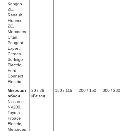
Kangoo
ZE,
Renault
Fluence
ZE,
Mercedes
Citan,
Peugeot
Expert,
Citroën
Berlingo
Electric,
Ford
Connect
Electric
Мікроавт
20 / 26
150 / 115
200 / 150
300 / 230
обуси
кВт·год
Nissan e-
NV200,
Toyota
Proace
Electric,
Mercedes