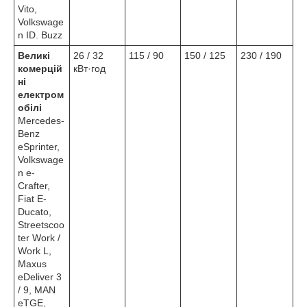
Vito,
Volkswage
n ID. Buzz
Великі
26 / 32
115 / 90
150 / 125
230 / 190
комерцій
кВт·год
ні
електром
обілі
Mercedes-
Benz
eSprinter,
Volkswage
n e-
Crafter,
Fiat E-
Ducato,
Streetscoo
ter Work /
Work L,
Maxus
eDeliver 3
/ 9, MAN
eTGE,