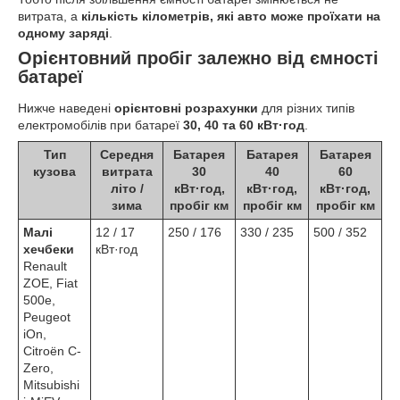
витрата, а
кількість кілометрів, які авто може проїхати на
одному заряді
.
Орієнтовний пробіг залежно від ємності
батареї
Нижче наведені
орієнтовні розрахунки
для різних типів
електромобілів при батареї
30, 40 та 60 кВт·год
.
Тип
Середня
Батарея
Батарея
Батарея
кузова
витрата
30
40
60
літо /
кВт·год,
кВт·год,
кВт·год,
зима
пробіг км
пробіг км
пробіг км
Малі
12 / 17
250 / 176
330 / 235
500 / 352
хечбеки
кВт·год
Renault
ZOE, Fiat
500e,
Peugeot
iOn,
Citroën C-
Zero,
Mitsubishi