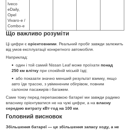
Iveco
eDaily,
Opel
Vivaro-e /
Combo-e
Що важливо розуміти
Ці цифри є
орієнтовними
. Реальний пробіг завжди залежить
від умов експлуатації конкретного автомобіля.
Наприклад:
один і той самий Nissan Leaf може проїхати
понад
250 км влітку
при спокійній міській їзді;
або показати значно менший результат взимку, якщо
авто їде трасою, з увімкненим обігрівом, повним
салоном пасажирів і багажем.
Саме тому перед перепаковкою батареї ми завжди радимо
власнику орієнтуватися не на чужі цифри, а на
власну
середню витрату кВт·год на 100 км
.
Головний висновок
Збільшення батареї — це збільшення запасу ходу, а не