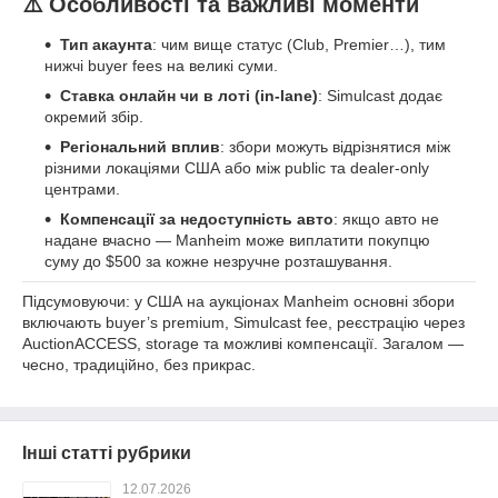
⚠️ Особливості та важливі моменти
Тип акаунта
: чим вище статус (Club, Premier…), тим
нижчі buyer fees на великі суми.
Ставка онлайн чи в лоті (in-lane)
: Simulcast додає
окремий збір.
Регіональний вплив
: збори можуть відрізнятися між
різними локаціями США або між public та dealer-only
центрами.
Компенсації за недоступність авто
: якщо авто не
надане вчасно — Manheim може виплатити покупцю
суму до $500 за кожне незручне розташування.
Підсумовуючи: у США на аукціонах Manheim основні збори
включають buyer’s premium, Simulcast fee, реєстрацію через
AuctionACCESS, storage та можливі компенсації. Загалом —
чесно, традиційно, без прикрас.
Інші статті рубрики
12.07.2026