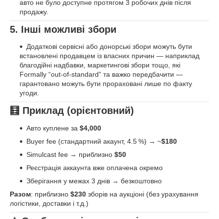
авто не було доступне протягом 3 робочих днів після
продажу.
5. Інші можливі збори
Додаткові сервісні або донорські збори можуть бути
встановлені продавцем із власних причин — наприклад
благодійні надбавки, маркетингові збори тощо, які
Formally “out-of-standard” та важко передбачити —
гарантовано можуть бути прораховані лише по факту
угоди.
🧮 Приклад (орієнтовний)
Авто куплене за
$4,000
Buyer fee (стандартний акаунт, 4.5 %) → ~
$180
Simulcast fee → приблизно
$50
Реєстрація аккаунта вже оплачена окремо
Зберігання у межах 3 днів → безкоштовно
Разом
: приблизно
$230
зборів на аукціоні (без урахування
логістики, доставки і т.д.)