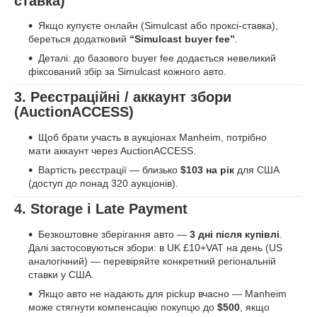
ставка)
Якщо купуєте онлайн (Simulcast або проксі-ставка),
береться додатковий
“Simulcast buyer fee”
.
Деталі: до базового buyer fee додається невеликий
фіксований збір за Simulcast кожного авто.
3. Реєстраційні / аккаунт збори
(AuctionACCESS)
Щоб брати участь в аукціонах Manheim, потрібно
мати аккаунт через AuctionACCESS.
Вартість реєстрації — близько
$103 на рік
для США
(доступ до понад 320 аукціонів).
4. Storage і Late Payment
Безкоштовне зберігання авто —
3 дні після купівлі
.
Далі застосовуються збори: в UK £10+VAT на день (US
аналогічний) — перевіряйте конкретний регіональній
ставки у США.
Якщо авто не надають для pickup вчасно — Manheim
може стягнути компенсацію покупцю до
$500
, якщо