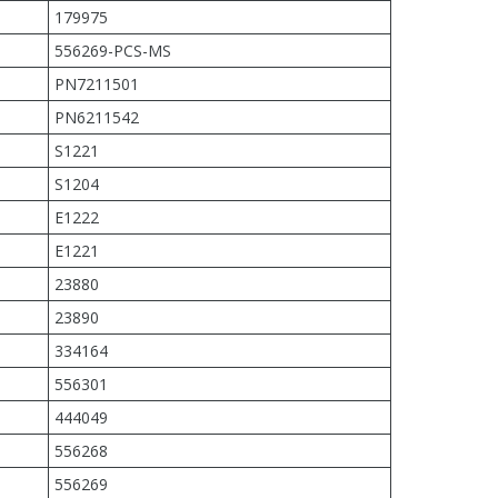
179975
556269-PCS-MS
PN7211501
PN6211542
S1221
S1204
E1222
E1221
23880
23890
334164
556301
444049
556268
556269