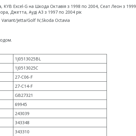
, KYB Excel-G на Шкода Октавія з 1998 по 2004, Сеат Леон з 1999
ора, Джетта, Ауді А3 з 1997 по 2004 рік
ariant/Jetta/Golf IV,Skoda Octavia
водом.
1J0513025BL
1J0513025C
27-C06-F
27-C14-F
GB27321
69945
243039
343348
343310