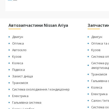
Автозапчастини Nissan Ariya
Запчастин
Двигун
Двигун
Оптика
Оптика та 
Автоскло
Кузов
Кузов
Система оп
Колеса
Система рул
амортизац
Підвіска
Трансмісія
Захист дніща
Гальмівна 
Трансмісія
Колеса
Система охолодження / кондиціонер
Електрика
Електрика
Салон / Інте
Гальмівна система
Система ох