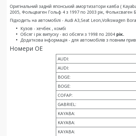
Оригінальний задній японський амортизатори каяба ( Kayaba
2005, Фольцваген Гольф 4 з 1997 по 2003 рік, Фольксваген Б
Підходить на автомобілі - Audi A3,Seat Leon,Volkswagen Bora V
Кузов - хечбек , комбі
Обсяг і рік випуску - всі обсяги з 1998 по 2004
рік.
Додаткова інформація - для автомобілів з повним при
Номери OE
AUDI:
AUDI:
BOGE:
BOGE:
COFAP:
GABRIEL:
KAYABA:
KAYABA:
KAYABA: