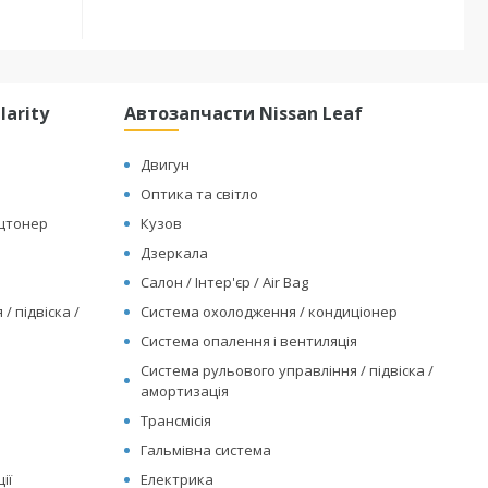
arity
Автозапчасти Nissan Leaf
Двигун
Оптика та світло
ицтонер
Кузов
Дзеркала
Салон / Інтер'єр / Air Bag
/ підвіска /
Система охолодження / кондиціонер
Система опалення і вентиляція
Система рульового управління / підвіска /
амортизація
Трансмісія
Гальмівна система
ії
Електрика