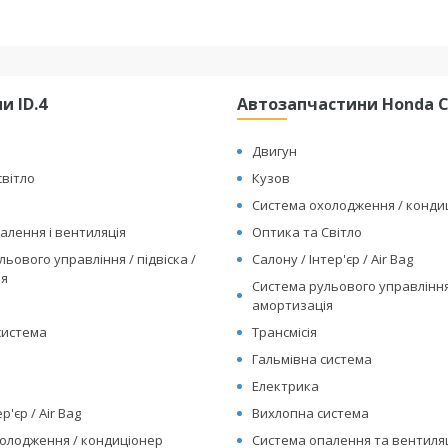
и ID.4
Автозапчастини Honda Cl
Двигун
світло
Кузов
Система охолодження / конд
алення і вентиляція
Оптика та Світло
ьового управління / підвіска /
Салону / Інтер'єр / Air Bag
ія
Система рульового управління 
амортизація
система
Трансмісія
Гальмівна система
Електрика
р'єр / Air Bag
Вихлопна система
олодження / кондиціонер
Система опалення та вентиляц