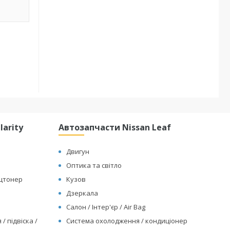
arity
Автозапчасти Nissan Leaf
Двигун
Оптика та світло
ицтонер
Кузов
Дзеркала
Салон / Інтер'єр / Air Bag
/ підвіска /
Система охолодження / кондиціонер