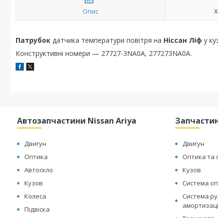
Опис
Х
Патрубок
датчика температури повітря на
Ніссан Ліф
у ку
Конструктивні номери — 27727-3NA0A, 277273NA0A.
Автозапчастини Nissan Ariya
Запчастин
Двигун
Двигун
Оптика
Оптика та 
Автоскло
Кузов
Кузов
Система оп
Колеса
Система рул
амортизац
Підвіска