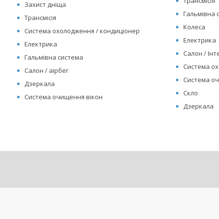
Трансмісія
Захист дніща
Гальмівна 
Трансмісія
Колеса
Система охолодження / кондиціонер
Електрика
Електрика
Салон / Інте
Гальмівна система
Система ох
Салон / аірбег
Система оч
Дзеркала
Скло
Система очищення вікон
Дзеркала