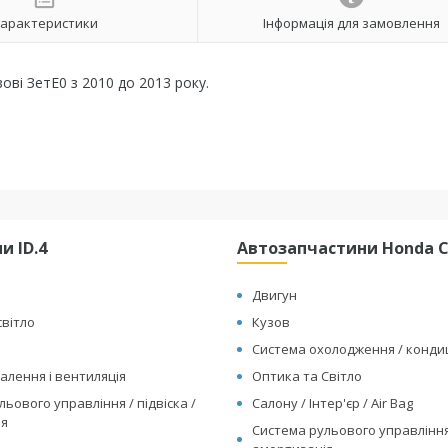
арактеристики
Інформація для замовлення
зові ЗетЕ0 з 2010 до 2013 року.
и ID.4
Автозапчастини Honda Cl
Двигун
світло
Кузов
Система охолодження / конд
алення і вентиляція
Оптика та Світло
ьового управління / підвіска /
Салону / Інтер'єр / Air Bag
ія
Система рульового управління 