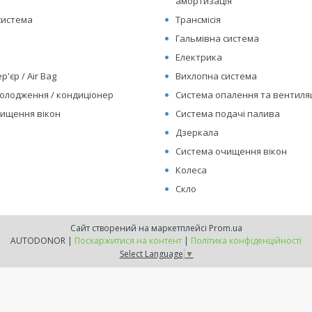
амортизація
система
Трансмісія
Гальмівна система
Електрика
р'єр / Air Bag
Вихлопна система
олодження / кондиціонер
Система опалення та вентиляц
ищення вікон
Система подачі палива
Дзеркала
Система очищення вікон
Колеса
Скло
Сайт створений на маркетплейсі
Prom.ua
AUTODONOR |
Поскаржитися на контент
|
Політика конфіденційності
Select Language
▼