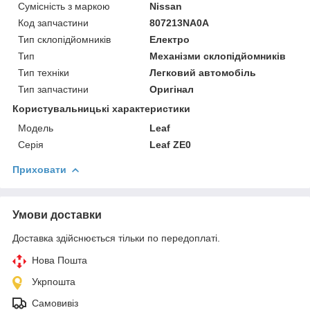
Сумісність з маркою
Nissan
Код запчастини
807213NA0A
Тип склопідйомників
Електро
Тип
Механізми склопідйомників
Тип техніки
Легковий автомобіль
Тип запчастини
Оригінал
Користувальницькі характеристики
Модель
Leaf
Серія
Leaf ZE0
Приховати
Умови доставки
Доставка здійснюється тільки по передоплаті.
Нова Пошта
Укрпошта
Самовивіз