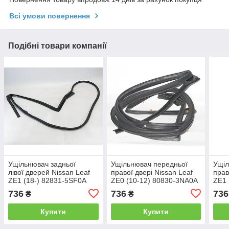
Всі умови повернення
Подібні товари компанії
Ущільнювач задньої
Ущільнювач передньої
Ущіл
лівої дверей Nissan Leaf
правої двері Nissan Leaf
прав
ZE1 (18-) 82831-5SF0A
ZE0 (10-12) 80830-3NA0A
ZE1 
736
736
736
₴
₴
Купити
Купити