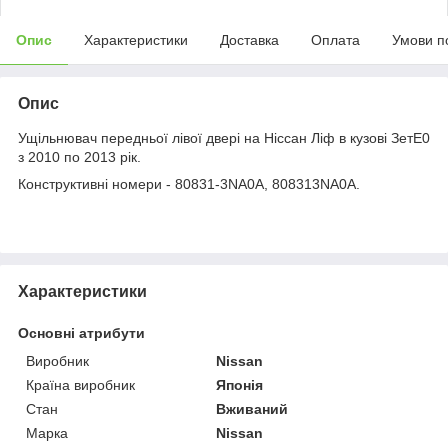
Опис
Характеристики
Доставка
Оплата
Умови п
Опис
Ущільнювач передньої лівої двері на Ніссан Ліф в кузові ЗетЕ0
з 2010 по 2013 рік.
Конструктивні номери - 80831-3NA0A, 808313NA0A.
Характеристики
Основні атрибути
Виробник
Nissan
Країна виробник
Японія
Стан
Вживаний
Марка
Nissan