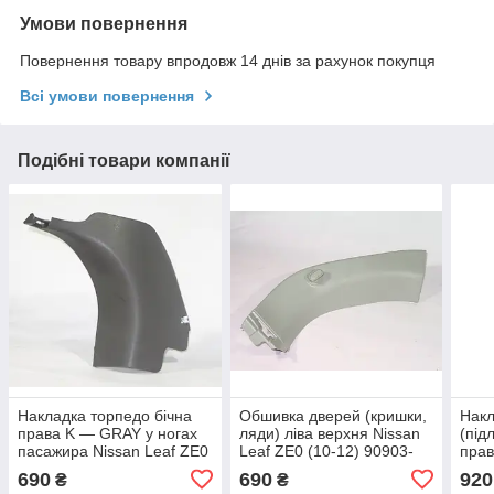
Умови повернення
Повернення товару впродовж 14 днів за рахунок покупця
Всі умови повернення
Подібні товари компанії
Накладка торпедо бічна
Обшивка дверей (кришки,
Накл
права K — GRAY у ногах
ляди) ліва верхня Nissan
(під
пасажира Nissan Leaf ZE0
Leaf ZE0 (10-12) 90903-
прав
(10-12) 66900-3NA0A
3NA0A
Niss
690
690
920
₴
₴
689