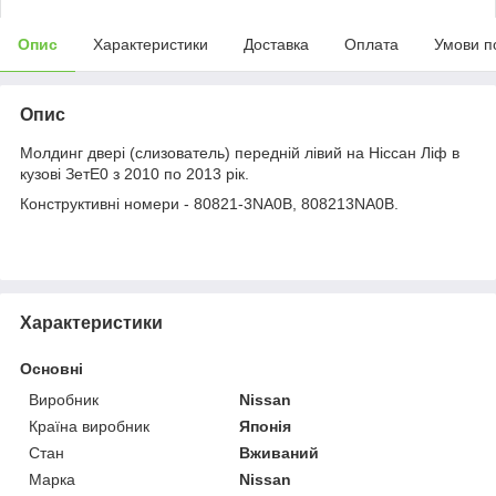
Опис
Характеристики
Доставка
Оплата
Умови п
Опис
Молдинг двері (слизователь) передній лівий на Ніссан Ліф в
кузові ЗетЕ0 з 2010 по 2013 рік.
Конструктивні номери - 80821-3NA0B, 808213NA0B.
Характеристики
Основні
Виробник
Nissan
Країна виробник
Японія
Стан
Вживаний
Марка
Nissan