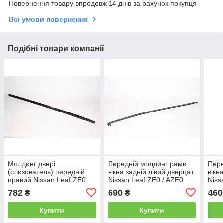
Повернення товару впродовж 14 днів за рахунок покупця
Всі умови повернення
Подібні товари компанії
Молдинг двері
Передній молдинг рами
Пере
(слизователь) передній
вікна задній лівий дверцят
вікн
правий Nissan Leaf ZE0
Nissan Leaf ZE0 / AZE0
Niss
(10-12) 80820-3NA0B
(10-17) 82283-3NA0B
822
782
690
460
₴
₴
Купити
Купити