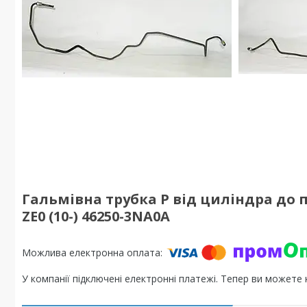
Гальмівна трубка P від циліндра до пе
ZE0 (10-) 46250-3NA0A
У компанії підключені електронні платежі. Тепер ви можете