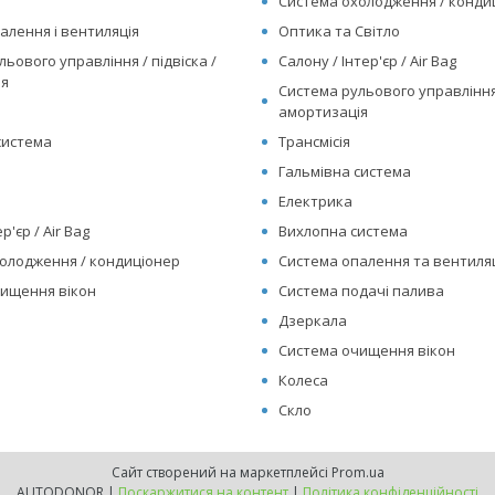
Система охолодження / конд
алення і вентиляція
Оптика та Світло
ьового управління / підвіска /
Салону / Інтер'єр / Air Bag
ія
Система рульового управління 
амортизація
система
Трансмісія
Гальмівна система
Електрика
р'єр / Air Bag
Вихлопна система
олодження / кондиціонер
Система опалення та вентиляц
ищення вікон
Система подачі палива
Дзеркала
Система очищення вікон
Колеса
Скло
Сайт створений на маркетплейсі
Prom.ua
AUTODONOR |
Поскаржитися на контент
|
Політика конфіденційності