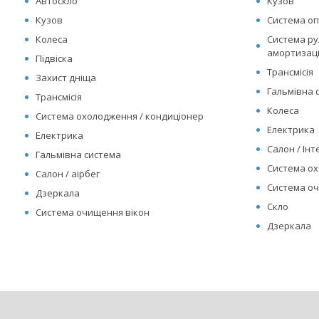
Автоскло
Кузов
Кузов
Система оп
Колеса
Система рул
амортизац
Підвіска
Трансмісія
Захист дніща
Гальмівна 
Трансмісія
Колеса
Система охолодження / кондиціонер
Електрика
Електрика
Салон / Інте
Гальмівна система
Система ох
Салон / аірбег
Система оч
Дзеркала
Скло
Система очищення вікон
Дзеркала