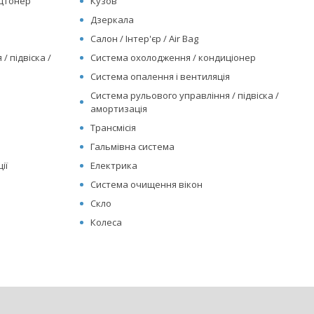
ицтонер
Кузов
Дзеркала
Салон / Інтер'єр / Air Bag
/ підвіска /
Система охолодження / кондиціонер
Система опалення і вентиляція
Система рульового управління / підвіска /
амортизація
Трансмісія
Гальмівна система
ії
Електрика
Система очищення вікон
Скло
Колеса