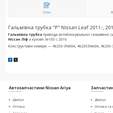
Опис
Х
Гальмівна трубка "P" Nissan Leaf 2011-, 201
Гальмівна трубка
привода антиблокувальної гальмівної си
Ніссан Ліф
а кузове ЗетЕ0 с 2010.
Конструктивні номери — 46250-3NA0A, 462503NA0A, 46250-
Автозапчастини Nissan Ariya
Запчастин
Двигун
Двигун
Оптика
Оптика та 