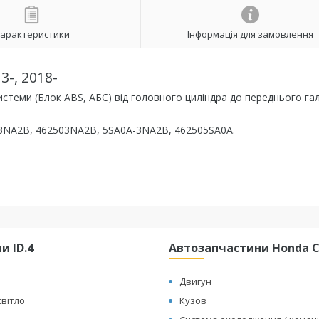
арактеристики
Інформація для замовлення
3-, 2018-
стеми (Блок ABS, АБС) від головного циліндра до переднього га
3NA2B, 462503NA2B, 5SA0A-3NA2B, 462505SA0A.
и ID.4
Автозапчастини Honda Cl
Двигун
світло
Кузов