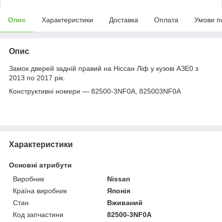
Опис
Характеристики
Доставка
Оплата
Умови п
Опис
Замок дверей задній правий на Ніссан Ліф у кузові АЗЕ0 з
2013 по 2017 рік.
Конструктивні номери — 82500-3NF0A, 825003NF0A
Характеристики
Основні атрибути
Виробник
Nissan
Країна виробник
Японія
Стан
Вживаний
Код запчастини
82500-3NF0A