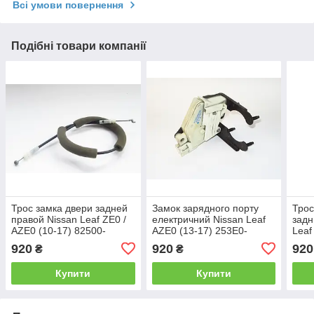
Всі умови повернення
Подібні товари компанії
Трос замка двери задней
Замок зарядного порту
Трос
правой Nissan Leaf ZE0 /
електричний Nissan Leaf
задн
AZE0 (10-17) 82500-
AZE0 (13-17) 253E0-
Leaf
3NA0A-ZE0
3NF0A
825
920
920
920
₴
₴
Купити
Купити