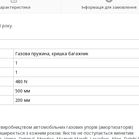
арактеристики
Інформація для замовлення
 року.
Газова пружина, кришка багажник
1
1
480
N
500
мм
200
мм
 виробництвом автомобільних газових упорів (амортизаторів)
озширюється з кожним роком. Якістю не поступається іменитим
s, Vemo, Optimal, Mondoe, Magneti Marelli, Lesjofors, Kilen, Delphi.