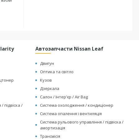
arity
Автозапчасти Nissan Leaf
Двигун
Оптика та світло
ицтонер
Кузов
Дзеркала
Салон / Інтер'єр / Air Bag
/ підвіска /
Система охолодження / кондиціонер
Система опалення і вентиляція
Система рульового управління / підвіска /
амортизація
Трансмісія