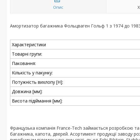
Опис
Х
Амортизатор багажника Фольцваген Гольф 1 з 1974 до 1983
Характеристики
Товарні групи:
Паковання:
Кількість у пакунку:
Потужність вихлопу [Н]:
Довжина [мм]:
Висота підіймання [мм]:
Французька компанія France-Tech займається розробкою та
багажника, капота, дверей. Асортимент продукції заводу р
виробникам відомих у всьому світі, як-от Febi Bilstein, Stabilu