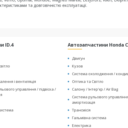
теристиками та довговічністю експлуатації.
и ID.4
Автозапчастини Honda Cl
Двигун
світло
Кузов
Система охолодження / конд
алення і вентиляція
Оптика та Світло
ьового управління / підвіска /
Салону / Інтер'єр / Air Bag
ія
Система рульового управління 
амортизація
система
Трансмісія
Гальмівна система
Електрика