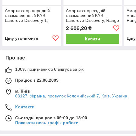
Амортизатор передній
Амортизатор задній
Амор
газомаслянный KYB
газомасляний KYB
масл
Landrove Discovery 1,
Landrove Discovery, Range
Rang
Range Rove 1, Difende
Rove (86-98) 345005
445
2 606,20
₴
(89-98) 345014
Ціну уточнюйте
Цін
Купити
Про нас
100% позитивних з 6 відгуків за рік
Працює з 22.06.2009
м. Київ
03127, Україна, провулок Коломийський 7, Київ, Україна
Контакти
Сьогодні працює з 09:00 до 18:00
Показати весь графік роботи