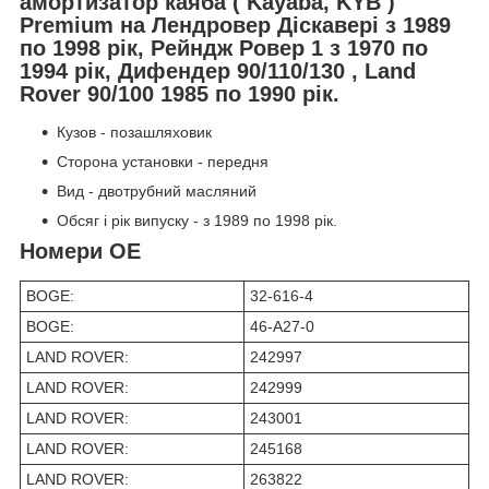
амортизатор каяба ( Kayaba, KYB )
Premium на Лендровер Діскавері з 1989
по 1998 рік, Рейндж Ровер 1 з 1970 по
1994 рік, Дифендер 90/110/130 , Land
Rover 90/100 1985 по 1990 рік.
Кузов - позашляховик
Сторона установки - передня
Вид - двотрубний масляний
Обсяг і рік випуску - з 1989 по 1998 рік.
Номери OE
BOGE:
32-616-4
BOGE:
46-A27-0
LAND ROVER:
242997
LAND ROVER:
242999
LAND ROVER:
243001
LAND ROVER:
245168
LAND ROVER:
263822