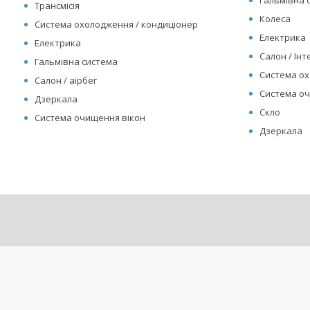
Гальмівна 
Трансмісія
Колеса
Система охолодження / кондиціонер
Електрика
Електрика
Салон / Інте
Гальмівна система
Система ох
Салон / аірбег
Система оч
Дзеркала
Скло
Система очищення вікон
Дзеркала