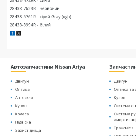
28438-4729R - синій
28438-7623R - червоний
28438-5761R - сірий Gray (xgh)
28438-8994R - білий
Автозапчастини Nissan Ariya
Запчастин
Двигун
Двигун
Оптика
Оптика та 
Автоскло
Кузов
Кузов
Система оп
Колеса
Система рул
амортизац
Підвіска
Трансмісія
Захист дніща