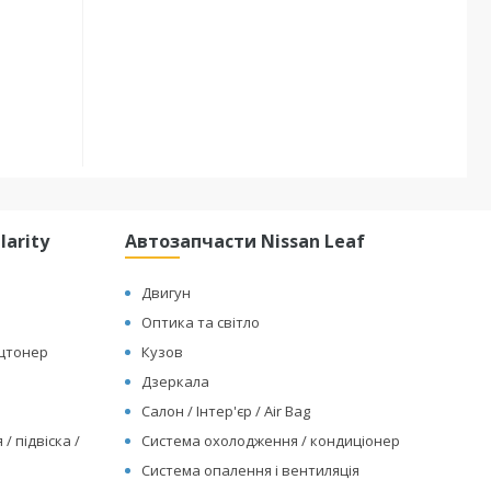
arity
Автозапчасти Nissan Leaf
Двигун
Оптика та світло
ицтонер
Кузов
Дзеркала
Салон / Інтер'єр / Air Bag
/ підвіска /
Система охолодження / кондиціонер
Система опалення і вентиляція