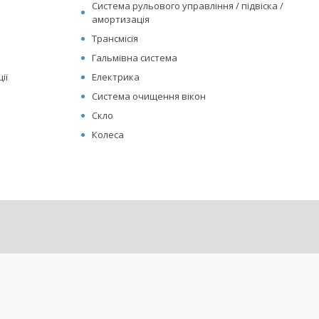
Система рульового управління / підвіска /
амортизація
Трансмісія
Гальмівна система
ії
Електрика
Система очищення вікон
Скло
Колеса