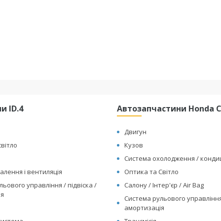
и ID.4
Автозапчастини Honda Cl
Двигун
світло
Кузов
Система охолодження / конд
алення і вентиляція
Оптика та Світло
ьового управління / підвіска /
Салону / Інтер'єр / Air Bag
ія
Система рульового управління 
амортизація