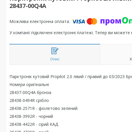
28437-00Q4A
У компанії підключені електронні платежі. Тепер ви можете
Опис
Х
Парктронік кутовий Propilot 2.0 лівий / правий до 03/2023 Бр
Номери оригінальні
28437-00Q4A бронза
28438-0494R срібло
28438-2571R - фіолетово зелений
28438-3992R - чорний
28438-4422R - сірий КАД