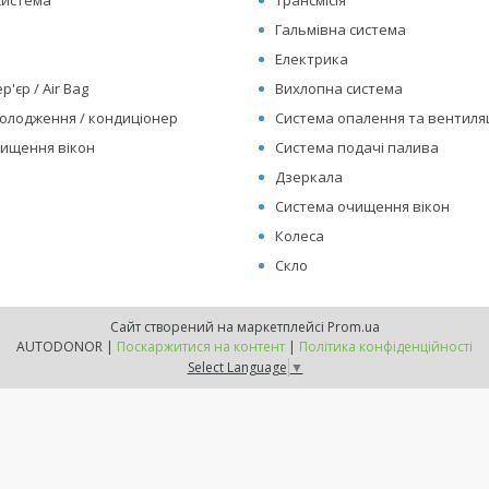
система
Трансмісія
Гальмівна система
Електрика
р'єр / Air Bag
Вихлопна система
олодження / кондиціонер
Система опалення та вентиляц
ищення вікон
Система подачі палива
Дзеркала
Система очищення вікон
Колеса
Скло
Сайт створений на маркетплейсі
Prom.ua
AUTODONOR |
Поскаржитися на контент
|
Політика конфіденційності
Select Language
▼