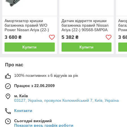
Амортизатор кришки
Датчик відкриття кришки
Амор
багажника правий W/O
багажника правий Nissan
бага
Power Nissan Ariya (22-)
Ariya (22-) 90568-5MP0A
Powe
90450-5MP0A
904
3 680
5 382
3 6
₴
₴
Купити
Купити
Про нас
100% позитивних з 6 відгуків за рік
Працює з 22.06.2009
м. Київ
03127, Україна, провулок Коломийський 7, Київ, Україна
Контакти
Сьогодні вихідний
Показати весь графік роботи