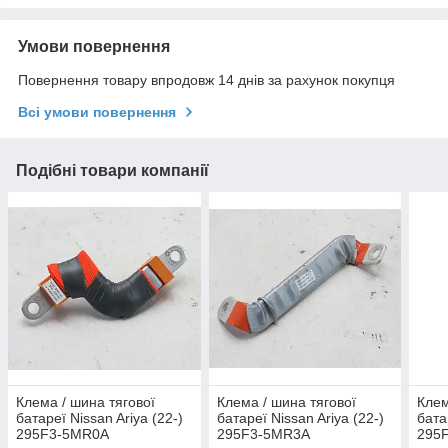
Умови повернення
Повернення товару впродовж 14 днів за рахунок покупця
Всі умови повернення
Подібні товари компанії
Клема / шина тягової
Клема / шина тягової
Клем
батареї Nissan Ariya (22-)
батареї Nissan Ariya (22-)
бата
295F3-5MR0A
295F3-5MR3A
295