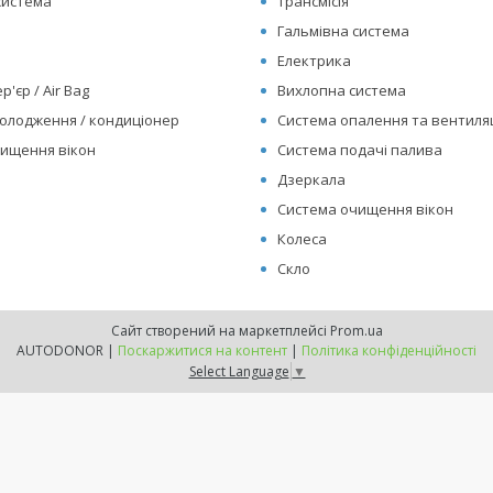
система
Трансмісія
Гальмівна система
Електрика
р'єр / Air Bag
Вихлопна система
олодження / кондиціонер
Система опалення та вентиляц
ищення вікон
Система подачі палива
Дзеркала
Система очищення вікон
Колеса
Скло
Сайт створений на маркетплейсі
Prom.ua
AUTODONOR |
Поскаржитися на контент
|
Політика конфіденційності
Select Language
▼