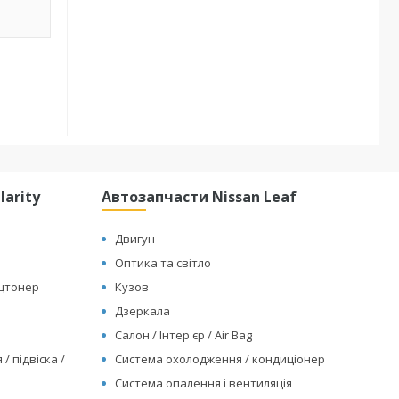
arity
Автозапчасти Nissan Leaf
Двигун
Оптика та світло
ицтонер
Кузов
Дзеркала
Салон / Інтер'єр / Air Bag
/ підвіска /
Система охолодження / кондиціонер
Система опалення і вентиляція