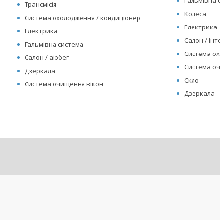
Гальмівна 
Трансмісія
Колеса
Система охолодження / кондиціонер
Електрика
Електрика
Салон / Інте
Гальмівна система
Система ох
Салон / аірбег
Система оч
Дзеркала
Скло
Система очищення вікон
Дзеркала