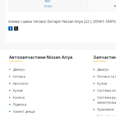
Опис
Х
Клема / шина тягової батареї Nissan Ariya (22-) 295W1-5MP0
Автозапчастини Nissan Ariya
Запчастин
Двигун
Двигун
Оптика
Оптика та 
Автоскло
Кузов
Кузов
Система оп
Колеса
Система рул
амортизац
Підвіска
Трансмісія
Захист дніща