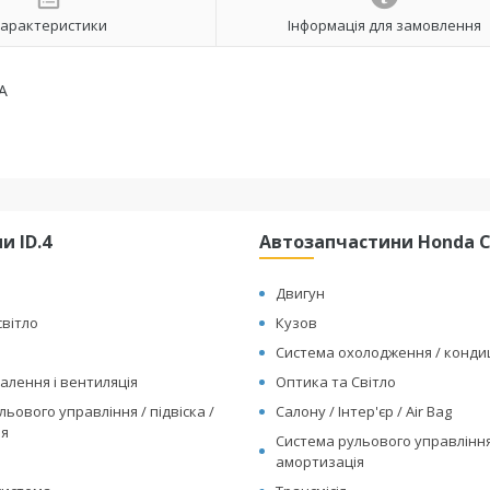
арактеристики
Інформація для замовлення
A
и ID.4
Автозапчастини Honda Cl
Двигун
світло
Кузов
Система охолодження / конд
алення і вентиляція
Оптика та Світло
ьового управління / підвіска /
Салону / Інтер'єр / Air Bag
ія
Система рульового управління 
амортизація