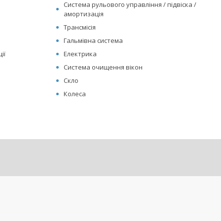
Система рульового управління / підвіска /
амортизація
Трансмісія
Гальмівна система
ії
Електрика
Система очищення вікон
Скло
Колеса