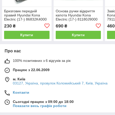
Бризговик передній
Основа ручки відкриття
Заві
правий Hyundai Kona
капота Hyundai Kona
Kona
Electric (17-) 86832K4000
Electric (17-) 81180J9000
791
230
690
460
₴
₴
Купити
Купити
Про нас
100% позитивних з 6 відгуків за рік
Працює з 22.06.2009
м. Київ
03127, Україна, провулок Коломийський 7, Київ, Україна
Контакти
Сьогодні працює з 09:00 до 18:00
Показати весь графік роботи