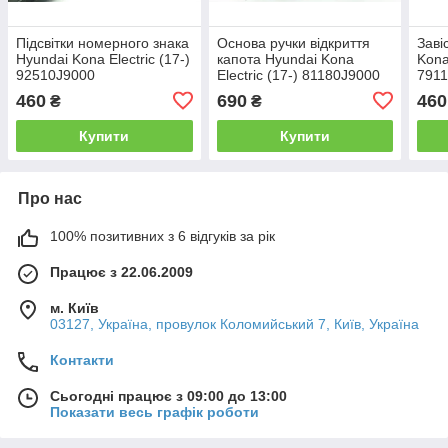
Підсвітки номерного знака
Основа ручки відкриття
Заві
Hyundai Kona Electric (17-)
капота Hyundai Kona
Kona
92510J9000
Electric (17-) 81180J9000
791
460
690
460
₴
₴
Купити
Купити
Про нас
100% позитивних з 6 відгуків за рік
Працює з 22.06.2009
м. Київ
03127, Україна, провулок Коломийський 7, Київ, Україна
Контакти
Сьогодні працює з 09:00 до 13:00
Показати весь графік роботи