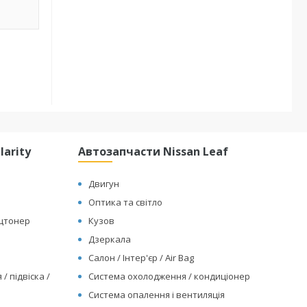
arity
Автозапчасти Nissan Leaf
Двигун
Оптика та світло
ицтонер
Кузов
Дзеркала
Салон / Інтер'єр / Air Bag
/ підвіска /
Система охолодження / кондиціонер
Система опалення і вентиляція