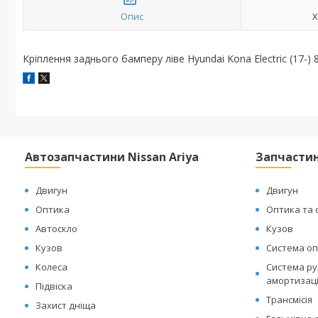
Опис
Х
Кріплення заднього бамперу ліве Hyundai Kona Electric (17-)
Автозапчастини Nissan Ariya
Запчастин
Двигун
Двигун
Оптика
Оптика та 
Автоскло
Кузов
Кузов
Система оп
Колеса
Система рул
амортизац
Підвіска
Трансмісія
Захист дніща