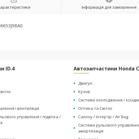
арактеристики
Інформація для замовлення
 86653J9BA0
и ID.4
Автозапчастини Honda Cl
Двигун
світло
Кузов
Система охолодження / конд
алення і вентиляція
Оптика та Світло
ьового управління / підвіска /
Салону / Інтер'єр / Air Bag
ія
Система рульового управління 
амортизація