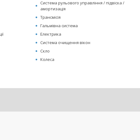
Система рульового управління / підвіска /
амортизація
Трансмісія
Гальмівна система
ії
Електрика
Система очищення вікон
Скло
Колеса