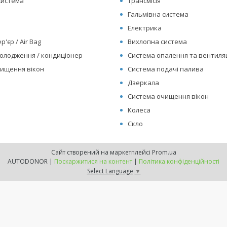
система
Трансмісія
Гальмівна система
Електрика
р'єр / Air Bag
Вихлопна система
олодження / кондиціонер
Система опалення та вентиляц
ищення вікон
Система подачі палива
Дзеркала
Система очищення вікон
Колеса
Скло
Сайт створений на маркетплейсі
Prom.ua
AUTODONOR |
Поскаржитися на контент
|
Політика конфіденційності
Select Language
▼