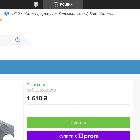
Кошик
03127, Україна, провулок Коломийський 7, Київ, Україна
В наявності
Код:
86653J9BA0
1 610 ₴
Купити
Купити з