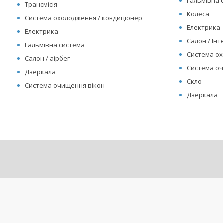
Гальмівна 
Трансмісія
Колеса
Система охолодження / кондиціонер
Електрика
Електрика
Салон / Інте
Гальмівна система
Система ох
Салон / аірбег
Система оч
Дзеркала
Скло
Система очищення вікон
Дзеркала