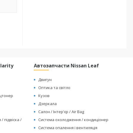
arity
Автозапчасти Nissan Leaf
Двигун
Оптика та світло
ицтонер
Кузов
Дзеркала
Салон / Інтер'єр / Air Bag
/ підвіска /
Система охолодження / кондиціонер
Система опалення і вентиляція