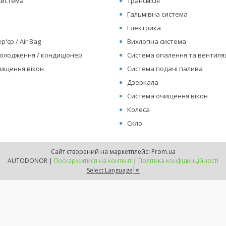
система
Трансмісія
Гальмівна система
Електрика
р'єр / Air Bag
Вихлопна система
олодження / кондиціонер
Система опалення та вентиляц
ищення вікон
Система подачі палива
Дзеркала
Система очищення вікон
Колеса
Скло
Сайт створений на маркетплейсі
Prom.ua
AUTODONOR |
Поскаржитися на контент
|
Політика конфіденційності
Select Language
▼