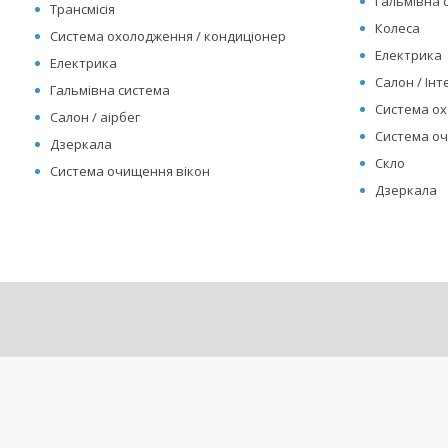
Гальмівна 
Трансмісія
Колеса
Система охолодження / кондиціонер
Електрика
Електрика
Салон / Інте
Гальмівна система
Система ох
Салон / аірбег
Система оч
Дзеркала
Скло
Система очищення вікон
Дзеркала