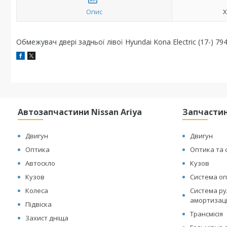
Опис
Х
Обмежувач двері задньої лівої Hyundai Kona Electric (17-) 79
Автозапчастини Nissan Ariya
Запчастин
Двигун
Двигун
Оптика
Оптика та 
Автоскло
Кузов
Кузов
Система оп
Колеса
Система рул
амортизац
Підвіска
Трансмісія
Захист дніща