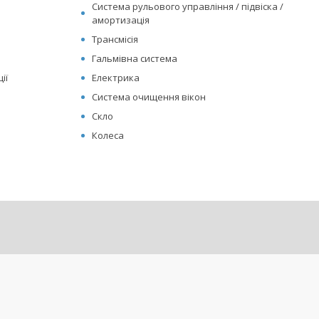
Система рульового управління / підвіска /
амортизація
Трансмісія
Гальмівна система
ії
Електрика
Система очищення вікон
Скло
Колеса