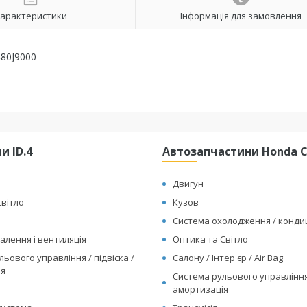
арактеристики
Інформація для замовлення
480J9000
и ID.4
Автозапчастини Honda Cl
Двигун
світло
Кузов
Система охолодження / конд
алення і вентиляція
Оптика та Світло
ьового управління / підвіска /
Салону / Інтер'єр / Air Bag
ія
Система рульового управління 
амортизація