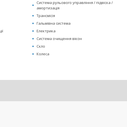
Система рульового управління / підвіска /
амортизація
Трансмісія
Гальмівна система
ії
Електрика
Система очищення вікон
Скло
Колеса