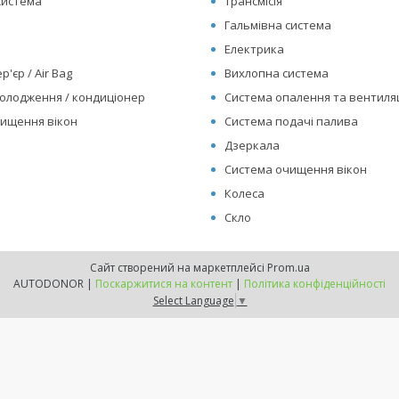
система
Трансмісія
Гальмівна система
Електрика
р'єр / Air Bag
Вихлопна система
олодження / кондиціонер
Система опалення та вентиляц
ищення вікон
Система подачі палива
Дзеркала
Система очищення вікон
Колеса
Скло
Сайт створений на маркетплейсі
Prom.ua
AUTODONOR |
Поскаржитися на контент
|
Політика конфіденційності
Select Language
▼