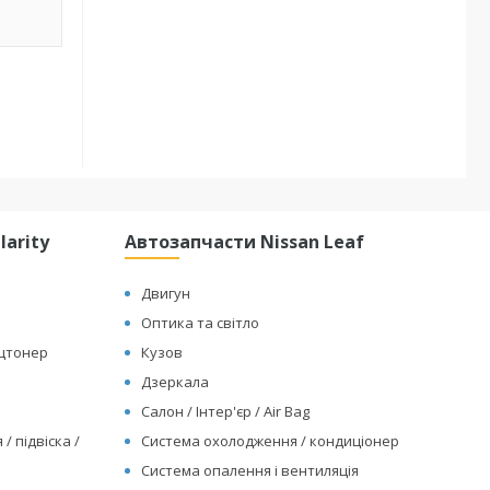
arity
Автозапчасти Nissan Leaf
Двигун
Оптика та світло
ицтонер
Кузов
Дзеркала
Салон / Інтер'єр / Air Bag
/ підвіска /
Система охолодження / кондиціонер
Система опалення і вентиляція