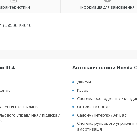
арактеристики
Інформація для замовлення
7-) 58500-K4010
и ID.4
Автозапчастини Honda Cl
Двигун
світло
Кузов
Система охолодження / конд
алення і вентиляція
Оптика та Світло
ьового управління / підвіска /
Салону / Інтер'єр / Air Bag
ія
Система рульового управління 
амортизація