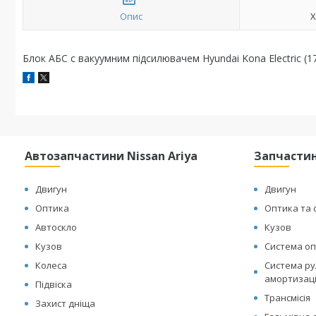
Опис
Х
Блок АБС с вакуумним підсилювачем Hyundai Kona Electric (1
Автозапчастини Nissan Ariya
Запчастин
Двигун
Двигун
Оптика
Оптика та 
Автоскло
Кузов
Кузов
Система оп
Колеса
Система рул
амортизац
Підвіска
Трансмісія
Захист дніща