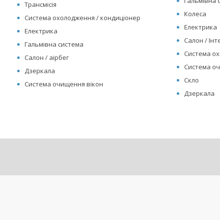
Гальмівна 
Трансмісія
Колеса
Система охолодження / кондиціонер
Електрика
Електрика
Салон / Інте
Гальмівна система
Система ох
Салон / аірбег
Система оч
Дзеркала
Скло
Система очищення вікон
Дзеркала