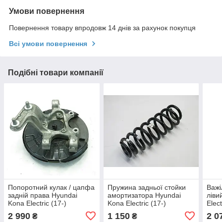
Умови повернення
Повернення товару впродовж 14 днів за рахунок покупця
Всі умови повернення
Подібні товари компанії
Попоротний кулак / цапфа
Пружина задньої стойки
Важі
задній права Hyundai
амортизатора Hyundai
ліви
Kona Electric (17-)
Kona Electric (17-)
Elec
52720K4000
55330K4000
2 990
1 150
2 0
₴
₴