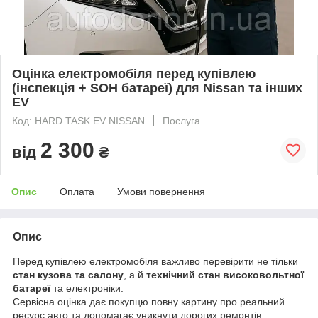
Оцінка електромобіля перед купівлею
(інспекція + SOH батареї) для Nissan та інших
EV
Код: HARD TASK EV NISSAN
Послуга
2 300
від
₴
Опис
Оплата
Умови повернення
Опис
Перед купівлею електромобіля важливо перевірити не тільки
стан кузова та салону
, а й
технічний стан високовольтної
батареї
та електроніки.
Сервісна оцінка дає покупцю повну картину про реальний
ресурс авто та допомагає уникнути дорогих ремонтів.