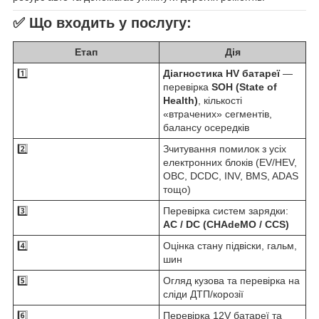
✅
Що входить у послугу:
Етап
Дія
1️⃣
Діагностика HV батареї
—
перевірка
SOH (State of
Health)
, кількості
«втрачених» сегментів,
балансу осередків
2️⃣
Зчитування помилок з усіх
електронних блоків (EV/HEV,
OBC, DCDC, INV, BMS, ADAS
тощо)
3️⃣
Перевірка систем зарядки:
AC / DC (CHAdeMO / CCS)
4️⃣
Оцінка стану підвіски, гальм,
шин
5️⃣
Огляд кузова та перевірка на
сліди ДТП/корозії
6️⃣
Перевірка 12V батареї та