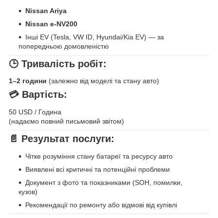
Nissan Ariya
Nissan e-NV200
Інші EV (Tesla, VW ID, Hyundai/Kia EV) — за
попередньою домовленістю
🕒
Тривалість робіт:
1–2 години
(залежно від моделі та стану авто)
💳
Вартість:
50 USD / Година
(надаємо повний письмовий звітом)
📄
Результат послуги:
Чітке розуміння стану батареї та ресурсу авто
Виявлені всі критичні та потенційні проблеми
Документ з фото та показниками (SOH, помилки,
кузов)
Рекомендації по ремонту або відмові від купівлі