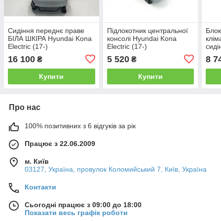
Сидіння переднє праве
Підлокотник центральної
Блок
БІЛА ШКІРА Hyundai Kona
консолі Hyundai Kona
клім
Electric (17-)
Electric (17-)
сиді
88200K4590PUS
84660K4000YPR
Hyun
16 100
5 520
8 7
₴
₴
881
Купити
Купити
Про нас
100% позитивних з 6 відгуків за рік
Працює з 22.06.2009
м. Київ
03127, Україна, провулок Коломийський 7, Київ, Україна
Контакти
Сьогодні працює з 09:00 до 18:00
Показати весь графік роботи