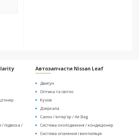
arity
Автозапчасти Nissan Leaf
Двигун
Оптика та світло
ицтонер
Кузов
Дзеркала
Салон / Інтер'єр / Air Bag
/ підвіска /
Система охолодження / кондиціонер
Система опалення і вентиляція