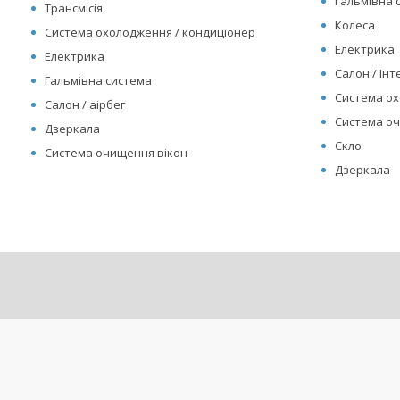
Гальмівна 
Трансмісія
Колеса
Система охолодження / кондиціонер
Електрика
Електрика
Салон / Інте
Гальмівна система
Система ох
Салон / аірбег
Система оч
Дзеркала
Скло
Система очищення вікон
Дзеркала