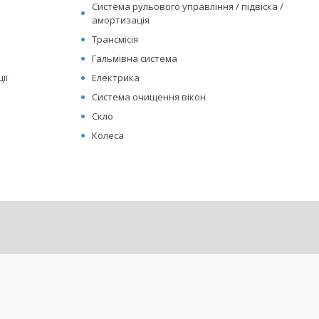
Система рульового управління / підвіска /
амортизація
Трансмісія
Гальмівна система
ії
Електрика
Система очищення вікон
Скло
Колеса