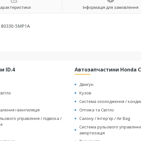
арактеристики
Інформація для замовлення
-) 80330-5MP1A
и ID.4
Автозапчастини Honda Cl
Двигун
світло
Кузов
Система охолодження / конд
алення і вентиляція
Оптика та Світло
ьового управління / підвіска /
Салону / Інтер'єр / Air Bag
ія
Система рульового управління 
амортизація