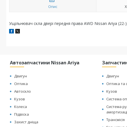
Опис
Х
Ущільнювач скла двері передня права AWD Nissan Ariya (22
Автозапчастини Nissan Ariya
Запчастин
Двигун
Двигун
Оптика
Оптика та 
Автоскло
Кузов
Кузов
Система оп
Колеса
Система рул
амортизац
Підвіска
Трансмісія
Захист дніща