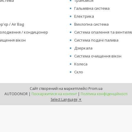
система
Трансмісія
Гальмівна система
Електрика
р'єр / Air Bag
Вихлопна система
олодження / кондиціонер
Система опалення та вентиляц
ищення вікон
Система подачі палива
Дзеркала
Система очищення вікон
Колеса
Скло
Сайт створений на маркетплейсі
Prom.ua
AUTODONOR |
Поскаржитися на контент
|
Політика конфіденційності
Select Language
▼