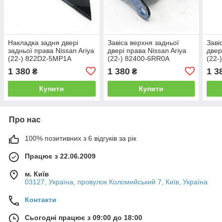
Накладка задня двері
Завіса верхня задньої
Заві
задньої права Nissan Ariya
двері права Nissan Ariya
двер
(22-) 822D2-5MP1A
(22-) 82400-6RR0A
(22-
1 380
1 380
1 3
₴
₴
Купити
Купити
Про нас
100% позитивних з 6 відгуків за рік
Працює з 22.06.2009
м. Київ
03127, Україна, провулок Коломийський 7, Київ, Україна
Контакти
Сьогодні працює з 09:00 до 18:00