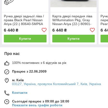
Ручка двері задньої ліва /
Карта двері передня ліва
Ручк
права Black Pearl Nissan
W/Illumination Pkg, Gray
пере
Ariya (22-) 80640-5MP6A
Nissan Ariya (22-) 80901-
Pear
5MR0B
806
6 440
6 440
6 4
₴
₴
Купити
Купити
Про нас
100% позитивних з 6 відгуків за рік
Працює з 22.06.2009
м. Київ
03127, Україна, провулок Коломийський 7, Київ, Україна
Контакти
Сьогодні працює з 09:00 до 18:00
Показати весь графік роботи