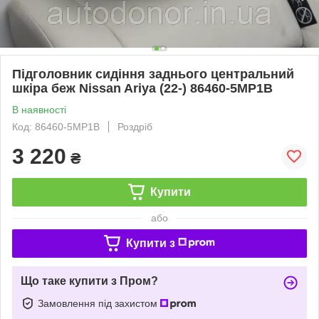
Підголовник сидіння заднього центральний
шкіра беж Nissan Ariya (22-) 86460-5MP1B
В наявності
Код: 86460-5MP1B
Роздріб
3 220
₴
Купити
або
Купити з
Що таке купити з Пром?
Замовлення під захистом