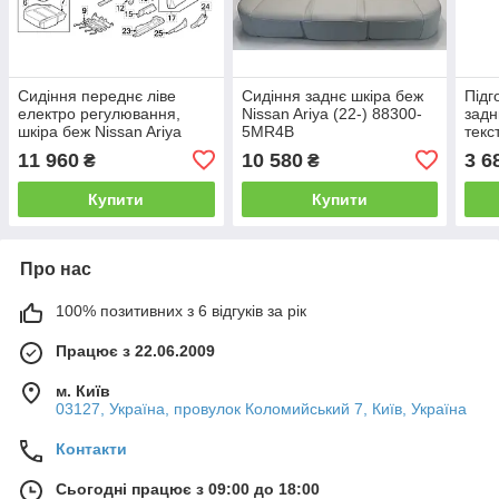
Сидіння переднє ліве
Сидіння заднє шкіра беж
Підг
електро регулювання,
Nissan Ariya (22-) 88300-
задн
шкіра беж Nissan Ariya
5MR4B
текс
(22-) 87650-5MP4B
864
11 960
10 580
3 6
₴
₴
Купити
Купити
Про нас
100% позитивних з 6 відгуків за рік
Працює з 22.06.2009
м. Київ
03127, Україна, провулок Коломийський 7, Київ, Україна
Контакти
Сьогодні працює з 09:00 до 18:00