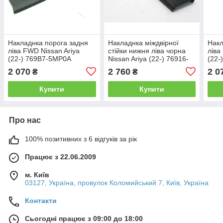
Накладнка порога задня
Накладнка міждвірної
Накл
ліва FWD Nissan Ariya
стійки нижня ліва чорна
ліва
(22-) 769B7-5MP0A
Nissan Ariya (22-) 76916-
(22-
5MP0A
2 070
2 760
2 0
₴
₴
Купити
Купити
Про нас
100% позитивних з 6 відгуків за рік
Працює з 22.06.2009
м. Київ
03127, Україна, провулок Коломийський 7, Київ, Україна
Контакти
Сьогодні працює з 09:00 до 18:00