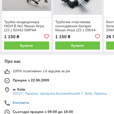
Трубка кондиціонера
Трубочка пластикова
Конт
HIGH B №1 Nissan Ariya
охолодження батареї
бата
(22-) 92442-5MP4A
Nissan Ariya (22-) 295X4-
294
5MR4D
1 150
1 150
26 
₴
₴
Купити
Купити
Про нас
100% позитивних з 6 відгуків за рік
Працює з 22.06.2009
м. Київ
03127, Україна, провулок Коломийський 7, Київ, Україна
Контакти
Сьогодні працює з 09:00 до 18:00