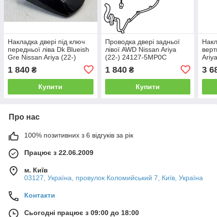
Накладка двері під ключ
Проводка двері задньої
Накл
передньої ліва Dk Blueish
лівої AWD Nissan Ariya
верт
Gre Nissan Ariya (22-)
(22-) 24127-5MP0C
Ariy
82646-5MR6A
1 840
1 840
3 6
₴
₴
Купити
Купити
Про нас
100% позитивних з 6 відгуків за рік
Працює з 22.06.2009
м. Київ
03127, Україна, провулок Коломийський 7, Київ, Україна
Контакти
Сьогодні працює з 09:00 до 18:00