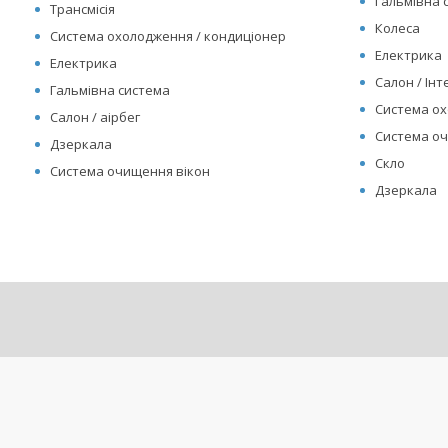
Гальмівна 
Трансмісія
Колеса
Система охолодження / кондиціонер
Електрика
Електрика
Салон / Інте
Гальмівна система
Система ох
Салон / аірбег
Система оч
Дзеркала
Скло
Система очищення вікон
Дзеркала