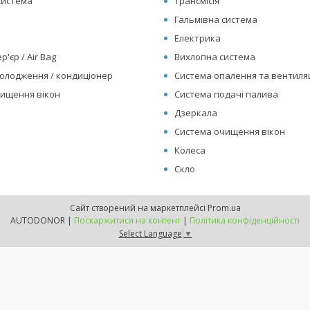
система
Трансмісія
Гальмівна система
Електрика
р'єр / Air Bag
Вихлопна система
олодження / кондиціонер
Система опалення та вентиляц
ищення вікон
Система подачі палива
Дзеркала
Система очищення вікон
Колеса
Скло
Сайт створений на маркетплейсі
Prom.ua
AUTODONOR |
Поскаржитися на контент
|
Політика конфіденційності
Select Language
▼