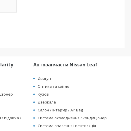
arity
Автозапчасти Nissan Leaf
Двигун
Оптика та світло
ицтонер
Кузов
Дзеркала
Салон / Інтер'єр / Air Bag
/ підвіска /
Система охолодження / кондиціонер
Система опалення і вентиляція