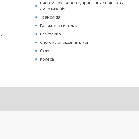
Система рульового управління / підвіска /
амортизація
Трансмісія
Гальмівна система
ії
Електрика
Система очищення вікон
Скло
Колеса