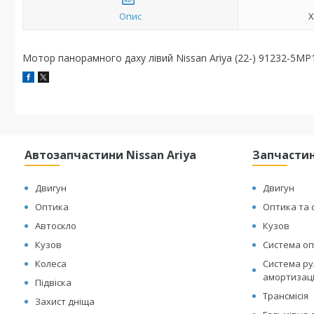
Опис
Х
Мотор панорамного даху лівий Nissan Ariya (22-) 91232-5MP
Автозапчастини Nissan Ariya
Запчастин
Двигун
Двигун
Оптика
Оптика та 
Автоскло
Кузов
Кузов
Система оп
Колеса
Система рул
амортизац
Підвіска
Трансмісія
Захист дніща