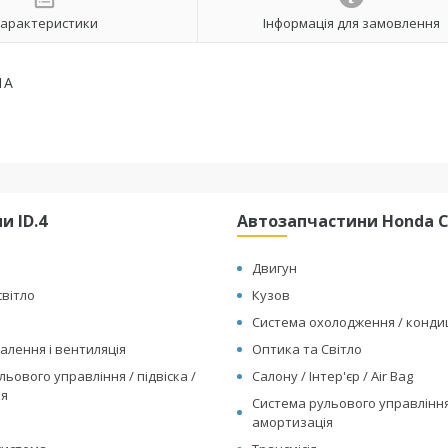
арактеристики
Інформація для замовлення
1A
и ID.4
Автозапчастини Honda Cl
Двигун
світло
Кузов
Система охолодження / конд
алення і вентиляція
Оптика та Світло
ьового управління / підвіска /
Салону / Інтер'єр / Air Bag
ія
Система рульового управління 
амортизація