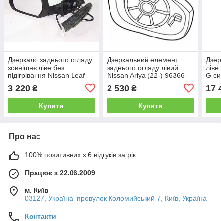
Дзеркало заднього огляду
Дзеркальний елемент
Дзер
зовнішнє ліве без
заднього огляду лівий
ліве
підігрівання Nissan Leaf
Nissan Ariya (22-) 96366-
G си
ZE0 / AZE0 (10-17) 96302-
5MR1A
963
3 220
2 530
17 
₴
₴
3NA0A
Купити
Купити
Про нас
100% позитивних з 6 відгуків за рік
Працює з 22.06.2009
м. Київ
03127, Україна, провулок Коломийський 7, Київ, Україна
Контакти