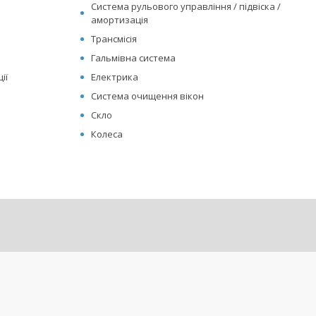
Система рульового управління / підвіска /
амортизація
Трансмісія
Гальмівна система
ії
Електрика
Система очищення вікон
Скло
Колеса