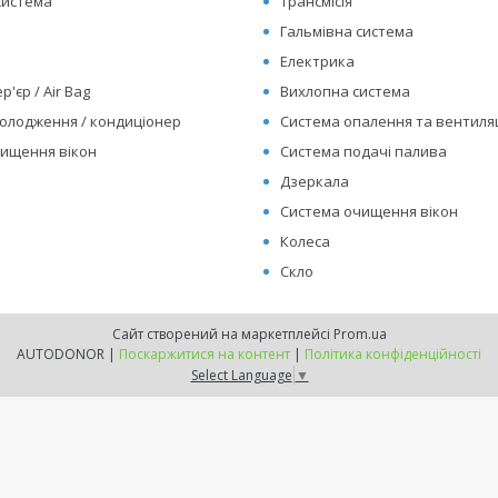
система
Трансмісія
Гальмівна система
Електрика
р'єр / Air Bag
Вихлопна система
олодження / кондиціонер
Система опалення та вентиляц
ищення вікон
Система подачі палива
Дзеркала
Система очищення вікон
Колеса
Скло
Сайт створений на маркетплейсі
Prom.ua
AUTODONOR |
Поскаржитися на контент
|
Політика конфіденційності
Select Language
▼