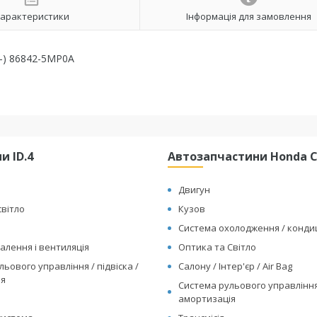
арактеристики
Інформація для замовлення
2-) 86842-5MP0A
и ID.4
Автозапчастини Honda Cl
Двигун
світло
Кузов
Система охолодження / конд
алення і вентиляція
Оптика та Світло
ьового управління / підвіска /
Салону / Інтер'єр / Air Bag
ія
Система рульового управління 
амортизація