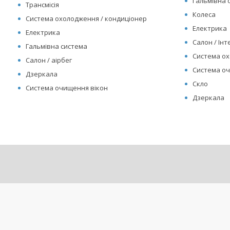
Гальмівна 
Трансмісія
Колеса
Система охолодження / кондиціонер
Електрика
Електрика
Салон / Інте
Гальмівна система
Система ох
Салон / аірбег
Система оч
Дзеркала
Скло
Система очищення вікон
Дзеркала