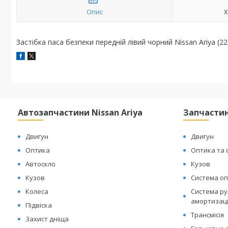
Опис
Х
Застібка паса безпеки передній лівий чорний Nissan Ariya (2
Автозапчастини Nissan Ariya
Запчастин
Двигун
Двигун
Оптика
Оптика та 
Автоскло
Кузов
Кузов
Система оп
Колеса
Система рул
амортизац
Підвіска
Трансмісія
Захист дніща