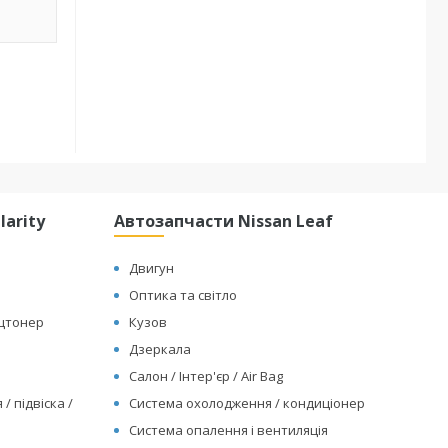
arity
Автозапчасти Nissan Leaf
Двигун
Оптика та світло
ицтонер
Кузов
Дзеркала
Салон / Інтер'єр / Air Bag
/ підвіска /
Система охолодження / кондиціонер
Система опалення і вентиляція