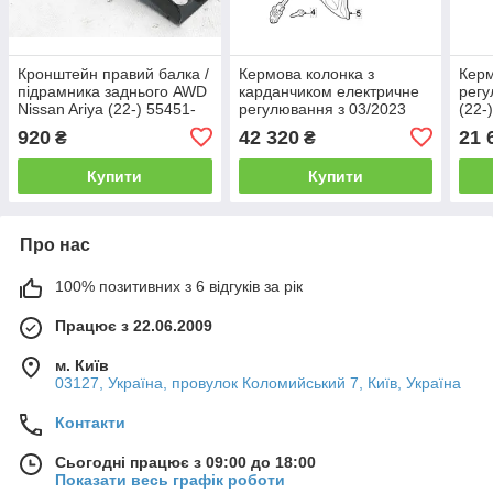
Кронштейн правий балка /
Кермова колонка з
Керм
підрамника заднього AWD
карданчиком електричне
регу
Nissan Ariya (22-) 55451-
регулювання з 03/2023
(22-
5MP0A
Nissan Ariya (22-) 48805-
488
920
42 320
21 
₴
₴
5MP1B
Купити
Купити
Про нас
100% позитивних з 6 відгуків за рік
Працює з 22.06.2009
м. Київ
03127, Україна, провулок Коломийський 7, Київ, Україна
Контакти
Сьогодні працює з 09:00 до 18:00
Показати весь графік роботи