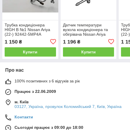
Трубка кондиціонера
Датчик температури
Труб
HIGH B №1 Nissan Ariya
вузола кондиціонера та
HIGH
(22-) 92442-5MP4A
обігрівача Nissan Ariya
(22-
(22-) 271B8-5MP0A
1 150
1 196
1 1
₴
₴
Купити
Купити
Про нас
100% позитивних з 6 відгуків за рік
Працює з 22.06.2009
м. Київ
03127, Україна, провулок Коломийський 7, Київ, Україна
Контакти
Сьогодні працює з 09:00 до 18:00