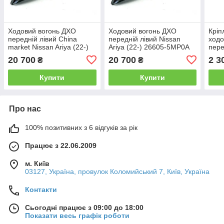
Ходовий вогонь ДХО
Ходовий вогонь ДХО
Кріп
передній лівий China
передній лівий Nissan
ходо
market Nissan Ariya (22-)
Ariya (22-) 26605-5MP0A
пере
26605-5MT0A
(22-
20 700
20 700
2 3
₴
₴
Купити
Купити
Про нас
100% позитивних з 6 відгуків за рік
Працює з 22.06.2009
м. Київ
03127, Україна, провулок Коломийський 7, Київ, Україна
Контакти
Сьогодні працює з 09:00 до 18:00
Показати весь графік роботи