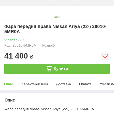
Фара передня права Nissan Ariya (22-) 26010-
5MR0A
В наявності
Код: 26010-5MR0A
Роздріб
41 400
₴
Купити
Опис
Характеристики
Доставка
Оплата
Умови п
Опис
Фара передня права Nissan Ariya (22-) 26010-5MR0A