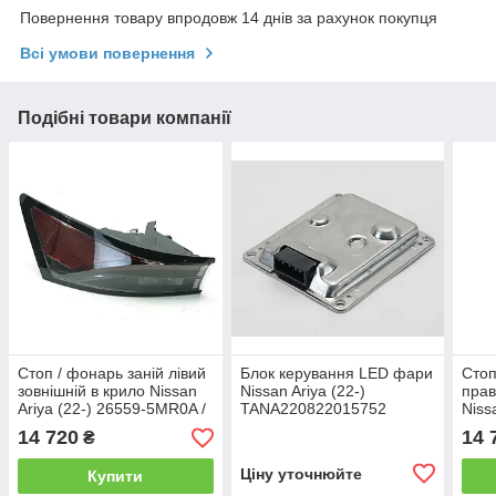
Повернення товару впродовж 14 днів за рахунок покупця
Всі умови повернення
Подібні товари компанії
Стоп / фонарь заній лівий
Блок керування LED фари
Стоп
зовнішній в крило Nissan
Nissan Ariya (22-)
прав
Ariya (22-) 26559-5MR0A /
TANA220822015752
Niss
26555-5MR0A
5MR
14 720
14 
₴
Ціну уточнюйте
Купити