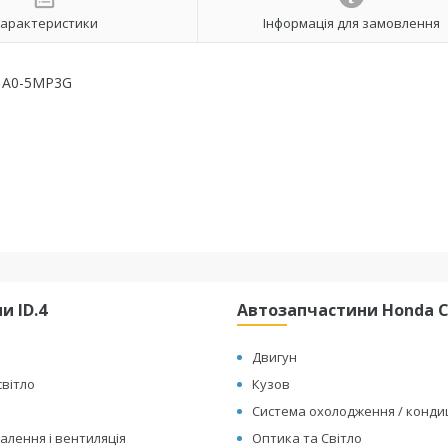
арактеристики
Інформація для замовлення
291A0-5MP3G
и ID.4
Автозапчастини Honda Cl
Двигун
світло
Кузов
Система охолодження / конд
алення і вентиляція
Оптика та Світло