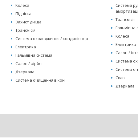
Колеса
Система рул
амортизац
Підвіска
Трансмісія
Захист дніща
Гальмівна 
Трансмісія
Колеса
Система охолодження / кондиціонер
Електрика
Електрика
Салон / Інте
Гальмівна система
Система ох
Салон / аірбег
Система оч
Дзеркала
Скло
Система очищення вікон
Дзеркала