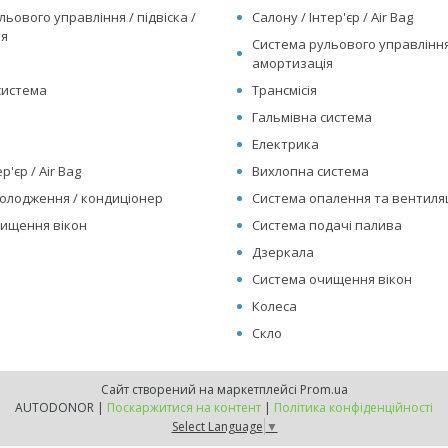
ьового управління / підвіска /
Салону / Інтер'єр / Air Bag
ія
Система рульового управління 
амортизація
система
Трансмісія
Гальмівна система
Електрика
р'єр / Air Bag
Вихлопна система
олодження / кондиціонер
Система опалення та вентиляц
ищення вікон
Система подачі палива
Дзеркала
Система очищення вікон
Колеса
Скло
Сайт створений на маркетплейсі
Prom.ua
AUTODONOR |
Поскаржитися на контент
|
Політика конфіденційності
Select Language
▼