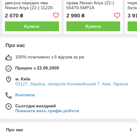
двигуна передня ліва
права Nissan Ariya (22-)
пере
Nissan Ariya (22-) 11220-
55470-5MP1A
бата
5MP0A
297A
2 070
2 990
3 9
₴
₴
5MR
Купити
Купити
Про нас
100% позитивних з 6 відгуків за рік
Працює з 22.06.2009
м. Київ
03127, Україна, провулок Коломийський 7, Київ, Україна
Контакти
Сьогодні вихідний
Показати весь графік роботи
Про нас