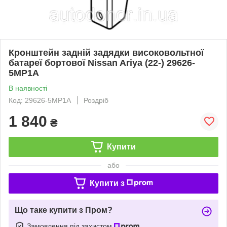
Кронштейн задній задядки високовольтної
батареї бортової Nissan Ariya (22-) 29626-
5MP1A
В наявності
Код: 29626-5MP1A
Роздріб
1 840
₴
Купити
або
Купити з
Що таке купити з Пром?
Замовлення під захистом