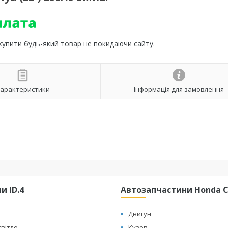
 купити будь-який товар не покидаючи сайту.
арактеристики
Інформація для замовлення
и ID.4
Автозапчастини Honda Cl
Двигун
світло
Кузов