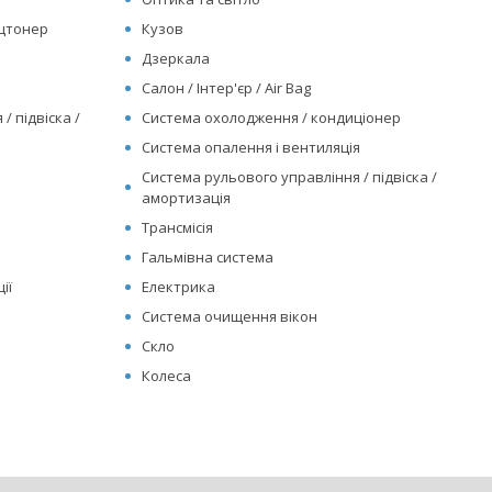
ицтонер
Кузов
Дзеркала
Салон / Інтер'єр / Air Bag
/ підвіска /
Система охолодження / кондиціонер
Система опалення і вентиляція
Система рульового управління / підвіска /
амортизація
Трансмісія
Гальмівна система
ії
Електрика
Система очищення вікон
Скло
Колеса