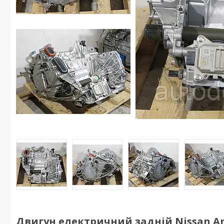
Двигун електричний задній Nissan Ari