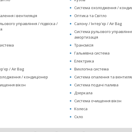
Система охолодження / конд
алення і вентиляція
Оптика та Світло
ьового управління / підвіска /
Салону / Інтер'єр / Air Bag
ія
Система рульового управління 
амортизація
система
Трансмісія
Гальмівна система
Електрика
р'єр / Air Bag
Вихлопна система
олодження / кондиціонер
Система опалення та вентиляц
ищення вікон
Система подачі палива
Дзеркала
Система очищення вікон
Колеса
Скло