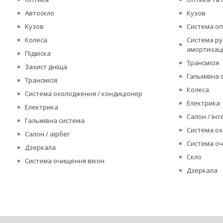
Автоскло
Кузов
Кузов
Система оп
Колеса
Система рул
амортизац
Підвіска
Трансмісія
Захист дніща
Гальмівна 
Трансмісія
Колеса
Система охолодження / кондиціонер
Електрика
Електрика
Салон / Інте
Гальмівна система
Система ох
Салон / аірбег
Система оч
Дзеркала
Скло
Система очищення вікон
Дзеркала