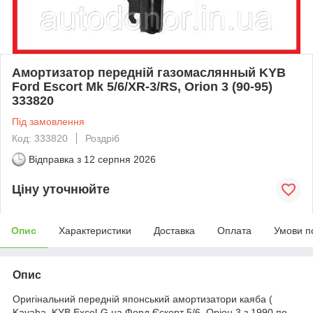
Амортизатор передній газомаслянный KYB
Ford Escort Mk 5/6/XR-3/RS, Orion 3 (90-95)
333820
Під замовлення
Код: 333820
Роздріб
Відправка з
12 серпня 2026
Ціну уточнюйте
Опис
Характеристики
Доставка
Оплата
Умови п
Опис
Оригінальний передній японський амортизатори каяба (
Kayaba, KYB Excel-G на Форд Єскорт 5/6, Оріон 3 з 1990 по