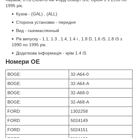
1995 рік.
Кузов - (GAL) , (ALL)
Сторона установки - передня
Вид - газомаслянный
Рік випуску - 1.1, 1.3 , 1.4, 1.4 i , 1.8 D, 1.6 iS, 1.8 iS з
1990 по 1995 рік.
Додаткова інформація - крім 1.4 iS
Номери OE
BOGE:
32-A64-0
BOGE:
32-A64-A
BOGE:
32-A68-0
BOGE:
32-A68-A
FORD:
1302258
FORD:
5024149
FORD:
5024151