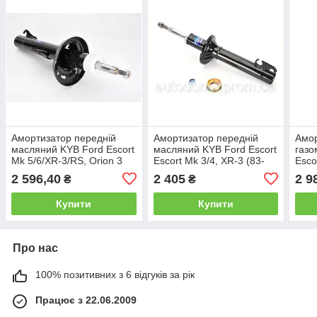
Амортизатор передній
Амортизатор передній
Амор
масляний KYB Ford Escort
масляний KYB Ford Escort
газо
Mk 5/6/XR-3/RS, Orion 3
Escort Mk 3/4, XR-3 (83-
Esco
(90-95) 633821
90) 633802
Orio
2 596,40
2 405
2 9
₴
₴
Купити
Купити
Про нас
100% позитивних з 6 відгуків за рік
Працює з 22.06.2009