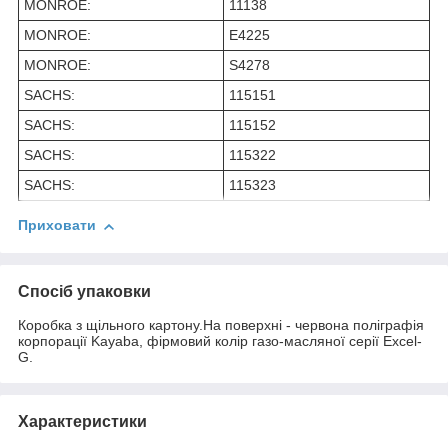
MONROE:
11138
MONROE:
E4225
MONROE:
S4278
SACHS:
115151
SACHS:
115152
SACHS:
115322
SACHS:
115323
Приховати
Спосіб упаковки
Коробка з щільного картону.На поверхні - червона поліграфія
корпорації Kayaba, фірмовий колір газо-масляної серії Excel-
G.
Характеристики