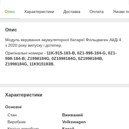
Опис
Характеристики
Доставка
Оплата
Умови п
Опис
Модуль керування акумуляторної батареї Фольцваген АйДі 4
з 2020 року випуску і дотепер.
Оригінальні номери -
11K-915-183-B, 0Z1-998-184-G, 0Z1-
998-184-B; Z1998184G, 0Z1998184G, 0Z1998184B,
Z1998184G, 11K915183B.
Характеристики
Основні
Стан
Вживаний
Виробник
Volkswagen
Країна виробник
Китай