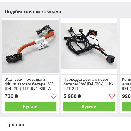
Подібні товари компанії
З'єднувач проводки 2
Проводка довга тягової
Конн
фішки тягової батареї VW
батареї VW ID4 (20-) 11K-
акум
ID4 (20-) 11K-971-690-A
971-221-F
ID4 
736
5 980
920
₴
₴
Купити
Купити
Про нас